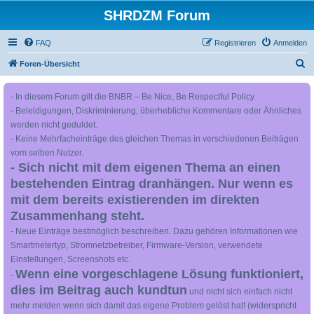
SHRDZM Forum
FAQ
Registrieren
Anmelden
S
Foren-Übersicht
u
- In diesem Forum gilt die BNBR – Be Nice, Be Respectful Policy.
c
- Beleidigungen, Diskriminierung, überhebliche Kommentare oder Ähnliches
h
werden nicht geduldet.
e
- Keine Mehrfacheinträge des gleichen Themas in verschiedenen Beiträgen
vom selben Nutzer.
- Sich nicht mit dem eigenen Thema an einen
bestehenden Eintrag dranhängen. Nur wenn es
mit dem bereits existierenden im direkten
Zusammenhang steht.
- Neue Einträge bestmöglich beschreiben. Dazu gehören Informationen wie
Smartmetertyp, Stromnetzbetreiber, Firmware-Version, verwendete
Einstellungen, Screenshots etc.
Wenn eine vorgeschlagene Lösung funktioniert,
-
dies im Beitrag auch kundtun
und nicht sich einfach nicht
mehr melden wenn sich damit das eigene Problem gelöst hat! (widerspricht