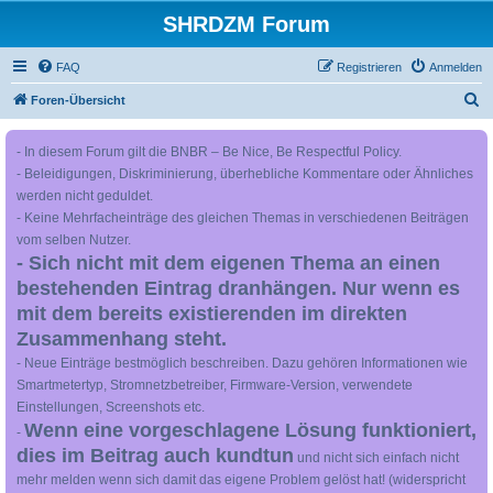
SHRDZM Forum
FAQ
Registrieren
Anmelden
S
Foren-Übersicht
u
- In diesem Forum gilt die BNBR – Be Nice, Be Respectful Policy.
c
- Beleidigungen, Diskriminierung, überhebliche Kommentare oder Ähnliches
h
werden nicht geduldet.
e
- Keine Mehrfacheinträge des gleichen Themas in verschiedenen Beiträgen
vom selben Nutzer.
- Sich nicht mit dem eigenen Thema an einen
bestehenden Eintrag dranhängen. Nur wenn es
mit dem bereits existierenden im direkten
Zusammenhang steht.
- Neue Einträge bestmöglich beschreiben. Dazu gehören Informationen wie
Smartmetertyp, Stromnetzbetreiber, Firmware-Version, verwendete
Einstellungen, Screenshots etc.
Wenn eine vorgeschlagene Lösung funktioniert,
-
dies im Beitrag auch kundtun
und nicht sich einfach nicht
mehr melden wenn sich damit das eigene Problem gelöst hat! (widerspricht