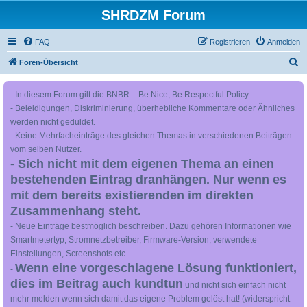
SHRDZM Forum
FAQ
Registrieren
Anmelden
S
Foren-Übersicht
u
- In diesem Forum gilt die BNBR – Be Nice, Be Respectful Policy.
c
- Beleidigungen, Diskriminierung, überhebliche Kommentare oder Ähnliches
h
werden nicht geduldet.
e
- Keine Mehrfacheinträge des gleichen Themas in verschiedenen Beiträgen
vom selben Nutzer.
- Sich nicht mit dem eigenen Thema an einen
bestehenden Eintrag dranhängen. Nur wenn es
mit dem bereits existierenden im direkten
Zusammenhang steht.
- Neue Einträge bestmöglich beschreiben. Dazu gehören Informationen wie
Smartmetertyp, Stromnetzbetreiber, Firmware-Version, verwendete
Einstellungen, Screenshots etc.
Wenn eine vorgeschlagene Lösung funktioniert,
-
dies im Beitrag auch kundtun
und nicht sich einfach nicht
mehr melden wenn sich damit das eigene Problem gelöst hat! (widerspricht