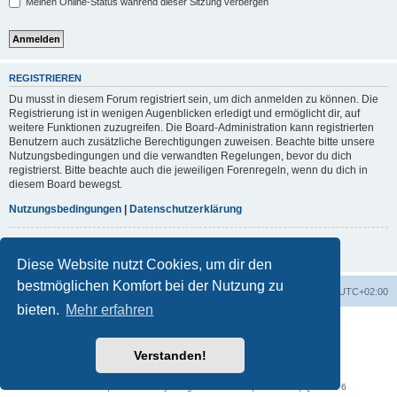
Meinen Online-Status während dieser Sitzung verbergen
REGISTRIEREN
Du musst in diesem Forum registriert sein, um dich anmelden zu können. Die
Registrierung ist in wenigen Augenblicken erledigt und ermöglicht dir, auf
weitere Funktionen zuzugreifen. Die Board-Administration kann registrierten
Benutzern auch zusätzliche Berechtigungen zuweisen. Beachte bitte unsere
Nutzungsbedingungen und die verwandten Regelungen, bevor du dich
registrierst. Bitte beachte auch die jeweiligen Forenregeln, wenn du dich in
diesem Board bewegst.
Nutzungsbedingungen
|
Datenschutzerklärung
Registrieren
Diese Website nutzt Cookies, um dir den
bestmöglichen Komfort bei der Nutzung zu
Foren-Übersicht
Alle Cookies löschen
Alle Zeiten sind
UTC+02:00
bieten.
Mehr erfahren
Powered by
phpBB
® Forum Software © phpBB Limited
Deutsche Übersetzung durch
phpBB.de
Verstanden!
phpBB post Reactions
Datenschutz
|
Nutzungsbedingungen
Time: 0.047s
| Peak Memory Usage: 894.27 KiB | GZIP: Off |
Queries: 6