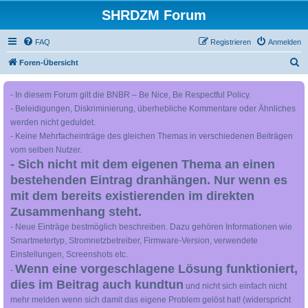
SHRDZM Forum
FAQ
Registrieren
Anmelden
S
Foren-Übersicht
u
- In diesem Forum gilt die BNBR – Be Nice, Be Respectful Policy.
c
- Beleidigungen, Diskriminierung, überhebliche Kommentare oder Ähnliches
h
werden nicht geduldet.
e
- Keine Mehrfacheinträge des gleichen Themas in verschiedenen Beiträgen
vom selben Nutzer.
- Sich nicht mit dem eigenen Thema an einen
bestehenden Eintrag dranhängen. Nur wenn es
mit dem bereits existierenden im direkten
Zusammenhang steht.
- Neue Einträge bestmöglich beschreiben. Dazu gehören Informationen wie
Smartmetertyp, Stromnetzbetreiber, Firmware-Version, verwendete
Einstellungen, Screenshots etc.
Wenn eine vorgeschlagene Lösung funktioniert,
-
dies im Beitrag auch kundtun
und nicht sich einfach nicht
mehr melden wenn sich damit das eigene Problem gelöst hat! (widerspricht