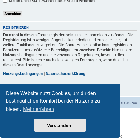
Meinen Online-Status während dieser Sitzung verbergen
REGISTRIEREN
Du musst in diesem Forum registriert sein, um dich anmelden zu können. Die
Registrierung ist in wenigen Augenblicken erledigt und ermöglicht dir, auf
weitere Funktionen zuzugreifen. Die Board-Administration kann registrierten
Benutzern auch zusätzliche Berechtigungen zuweisen. Beachte bitte unsere
Nutzungsbedingungen und die verwandten Regelungen, bevor du dich
registrierst. Bitte beachte auch die jeweiligen Forenregeln, wenn du dich in
diesem Board bewegst.
Nutzungsbedingungen
|
Datenschutzerklärung
Registrieren
Diese Website nutzt Cookies, um dir den
bestmöglichen Komfort bei der Nutzung zu
Foren-Übersicht
Alle Cookies löschen
Alle Zeiten sind
UTC+02:00
bieten.
Mehr erfahren
Powered by
phpBB
® Forum Software © phpBB Limited
Deutsche Übersetzung durch
phpBB.de
Verstanden!
phpBB post Reactions
Datenschutz
|
Nutzungsbedingungen
Time: 0.077s
| Peak Memory Usage: 889.21 KiB | GZIP: Off |
Queries: 6