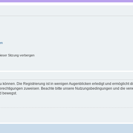
en
ieser Sitzung verbergen
 können. Die Registrierung ist in wenigen Augenblicken erledigt und ermöglicht di
 Berechtigungen zuweisen. Beachte bitte unsere Nutzungsbedingungen und die verwa
d bewegst.