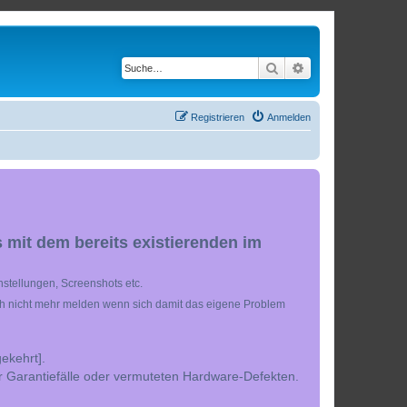
Suche
Erweiterte Suche
Registrieren
Anmelden
 mit dem bereits existierenden im
stellungen, Screenshots etc.
ch nicht mehr melden wenn sich damit das eigene Problem
ekehrt].
r Garantiefälle oder vermuteten Hardware-Defekten.