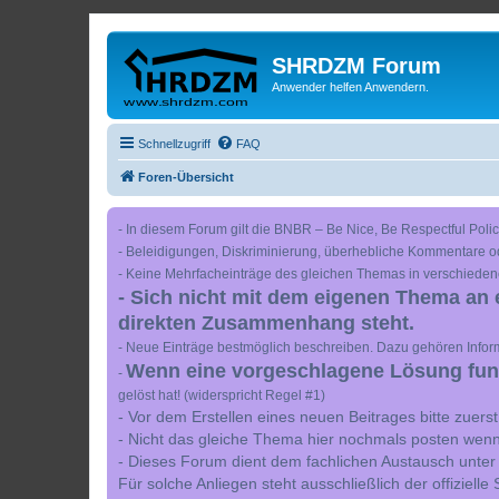
SHRDZM Forum
Anwender helfen Anwendern.
Schnellzugriff
FAQ
Foren-Übersicht
- In diesem Forum gilt die BNBR – Be Nice, Be Respectful Polic
- Beleidigungen, Diskriminierung, überhebliche Kommentare o
- Keine Mehrfacheinträge des gleichen Themas in verschieden
- Sich nicht mit dem eigenen Thema an 
direkten Zusammenhang steht.
- Neue Einträge bestmöglich beschreiben. Dazu gehören Inform
Wenn eine vorgeschlagene Lösung funkt
-
gelöst hat! (widerspricht Regel #1)
- Vor dem Erstellen eines neuen Beitrages bitte zuer
- Nicht das gleiche Thema hier nochmals posten wenn
- Dieses Forum dient dem fachlichen Austausch unter
Für solche Anliegen steht ausschließlich der offiziell