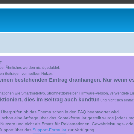
y.
der Ähnliches werden nicht geduldet.
en Beiträgen vom selben Nutzer.
einen bestehenden Eintrag dranhängen. Nur wenn es
ationen wie Smartmetertyp, Stromnetzbetreiber, Firmware-Version, verwendete Ein
ioniert, dies im Beitrag auch kundtun
und nicht sich einfa
st Überprüfen ob das Thema schon in den FAQ beantwortet wird.
 schon eine Anfrage über das Kontakformular gestellt wurde [oder umg
 Nutzern und nicht als Ersatz für Reklamationen, Gewährleistungs- ode
e Support über das
Support-Formular
zur Verfügung.