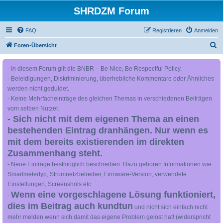
SHRDZM Forum
FAQ
Registrieren
Anmelden
S
Foren-Übersicht
u
- In diesem Forum gilt die BNBR – Be Nice, Be Respectful Policy.
c
- Beleidigungen, Diskriminierung, überhebliche Kommentare oder Ähnliches
h
werden nicht geduldet.
e
- Keine Mehrfacheinträge des gleichen Themas in verschiedenen Beiträgen
vom selben Nutzer.
- Sich nicht mit dem eigenen Thema an einen
bestehenden Eintrag dranhängen. Nur wenn es
mit dem bereits existierenden im direkten
Zusammenhang steht.
- Neue Einträge bestmöglich beschreiben. Dazu gehören Informationen wie
Smartmetertyp, Stromnetzbetreiber, Firmware-Version, verwendete
Einstellungen, Screenshots etc.
Wenn eine vorgeschlagene Lösung funktioniert,
-
dies im Beitrag auch kundtun
und nicht sich einfach nicht
mehr melden wenn sich damit das eigene Problem gelöst hat! (widerspricht