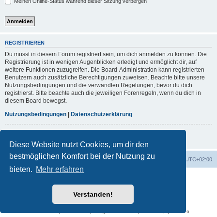
Meinen Online-Status während dieser Sitzung verbergen
REGISTRIEREN
Du musst in diesem Forum registriert sein, um dich anmelden zu können. Die
Registrierung ist in wenigen Augenblicken erledigt und ermöglicht dir, auf
weitere Funktionen zuzugreifen. Die Board-Administration kann registrierten
Benutzern auch zusätzliche Berechtigungen zuweisen. Beachte bitte unsere
Nutzungsbedingungen und die verwandten Regelungen, bevor du dich
registrierst. Bitte beachte auch die jeweiligen Forenregeln, wenn du dich in
diesem Board bewegst.
Nutzungsbedingungen
|
Datenschutzerklärung
Registrieren
Diese Website nutzt Cookies, um dir den
bestmöglichen Komfort bei der Nutzung zu
Foren-Übersicht
Alle Cookies löschen
Alle Zeiten sind
UTC+02:00
bieten.
Mehr erfahren
Powered by
phpBB
® Forum Software © phpBB Limited
Deutsche Übersetzung durch
phpBB.de
Verstanden!
phpBB post Reactions
Datenschutz
|
Nutzungsbedingungen
Time: 0.095s
| Peak Memory Usage: 891.92 KiB | GZIP: Off |
Queries: 6