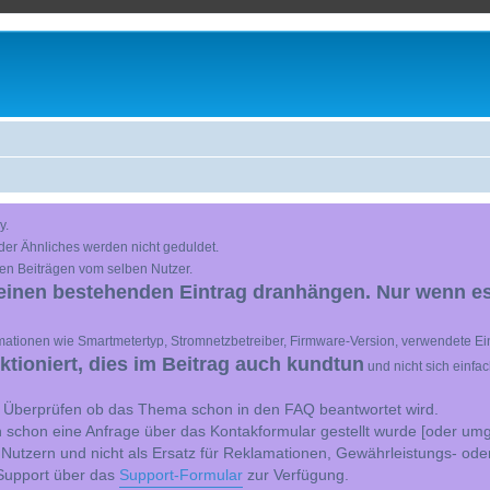
y.
der Ähnliches werden nicht geduldet.
en Beiträgen vom selben Nutzer.
einen bestehenden Eintrag dranhängen. Nur wenn es
ationen wie Smartmetertyp, Stromnetzbetreiber, Firmware-Version, verwendete Ein
ioniert, dies im Beitrag auch kundtun
und nicht sich einfa
st Überprüfen ob das Thema schon in den FAQ beantwortet wird.
 schon eine Anfrage über das Kontakformular gestellt wurde [oder umg
 Nutzern und nicht als Ersatz für Reklamationen, Gewährleistungs- ode
e Support über das
Support-Formular
zur Verfügung.