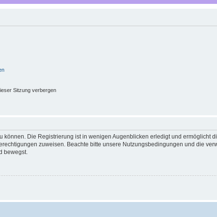
en
ieser Sitzung verbergen
 können. Die Registrierung ist in wenigen Augenblicken erledigt und ermöglicht di
 Berechtigungen zuweisen. Beachte bitte unsere Nutzungsbedingungen und die verwa
d bewegst.