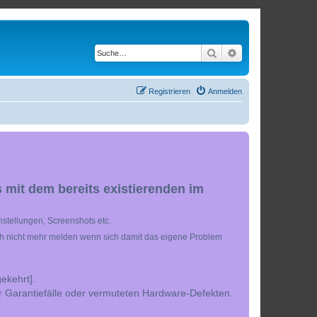
Suche
Erweiterte Suche
Registrieren
Anmelden
 mit dem bereits existierenden im
stellungen, Screenshots etc.
ch nicht mehr melden wenn sich damit das eigene Problem
ekehrt].
r Garantiefälle oder vermuteten Hardware-Defekten.