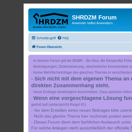
SHRDZM Forum
Anwender helfen Anwendern.
Schnellzugriff
FAQ
Foren-Übersicht
- In diesem Forum gilt die BNBR – Be Nice, Be Respectful Polic
- Beleidigungen, Diskriminierung, überhebliche Kommentare o
- Keine Mehrfacheinträge des gleichen Themas in verschieden
- Sich nicht mit dem eigenen Thema an 
direkten Zusammenhang steht.
- Neue Einträge bestmöglich beschreiben. Dazu gehören Inform
Wenn eine vorgeschlagene Lösung funkt
-
gelöst hat! (widerspricht Regel #1)
- Vor dem Erstellen eines neuen Beitrages bitte zuer
- Nicht das gleiche Thema hier nochmals posten wenn
- Dieses Forum dient dem fachlichen Austausch unter
Für solche Anliegen steht ausschließlich der offiziell