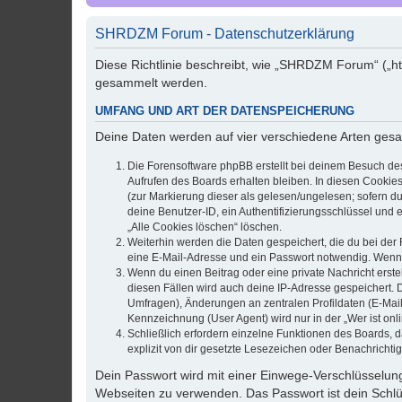
SHRDZM Forum - Datenschutzerklärung
Diese Richtlinie beschreibt, wie „SHRDZM Forum“ („h
gesammelt werden.
UMFANG UND ART DER DATENSPEICHERUNG
Deine Daten werden auf vier verschiedene Arten ges
Die Forensoftware phpBB erstellt bei deinem Besuch de
Aufrufen des Boards erhalten bleiben. In diesen Cookies
(zur Markierung dieser als gelesen/ungelesen; sofern d
deine Benutzer-ID, ein Authentifizierungsschlüssel und 
„Alle Cookies löschen“ löschen.
Weiterhin werden die Daten gespeichert, die du bei der 
eine E-Mail-Adresse und ein Passwort notwendig. Wenn du
Wenn du einen Beitrag oder eine private Nachricht erste
diesen Fällen wird auch deine IP-Adresse gespeichert. 
Umfragen), Änderungen an zentralen Profildaten (E-Mai
Kennzeichnung (User Agent) wird nur in der „Wer ist onl
Schließlich erfordern einzelne Funktionen des Boards,
explizit von dir gesetzte Lesezeichen oder Benachrichti
Dein Passwort wird mit einer Einwege-Verschlüsselung 
Webseiten zu verwenden. Das Passwort ist dein Schlü