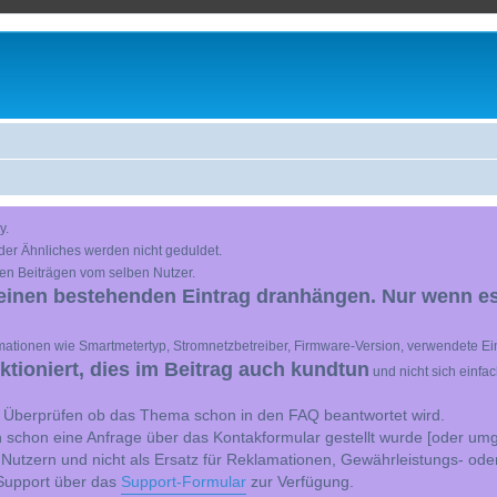
y.
der Ähnliches werden nicht geduldet.
en Beiträgen vom selben Nutzer.
einen bestehenden Eintrag dranhängen. Nur wenn es
ationen wie Smartmetertyp, Stromnetzbetreiber, Firmware-Version, verwendete Ein
ioniert, dies im Beitrag auch kundtun
und nicht sich einfa
st Überprüfen ob das Thema schon in den FAQ beantwortet wird.
 schon eine Anfrage über das Kontakformular gestellt wurde [oder umg
 Nutzern und nicht als Ersatz für Reklamationen, Gewährleistungs- ode
e Support über das
Support-Formular
zur Verfügung.