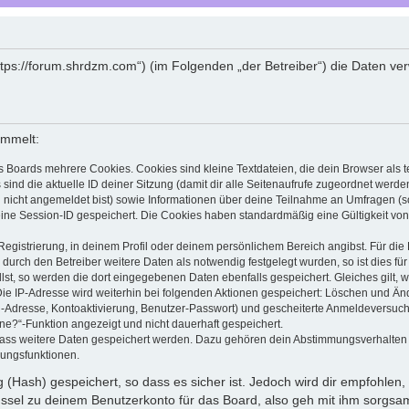
ttps://forum.shrdzm.com“) (im Folgenden „der Betreiber“) die Daten v
ammelt:
s Boards mehrere Cookies. Cookies sind kleine Textdateien, die dein Browser als
 sind die aktuelle ID deiner Sitzung (damit dir alle Seitenaufrufe zugeordnet werd
u nicht angemeldet bist) sowie Informationen über deine Teilnahme an Umfragen (s
eine Session-ID gespeichert. Die Cookies haben standardmäßig eine Gültigkeit von 
Registrierung, in deinem Profil oder deinem persönlichem Bereich angibst. Für di
rch den Betreiber weitere Daten als notwendig festgelegt wurden, so ist dies für 
llst, so werden die dort eingegebenen Daten ebenfalls gespeichert. Gleiches gilt, 
Die IP-Adresse wird weiterhin bei folgenden Aktionen gespeichert: Löschen und Än
l-Adresse, Kontoaktivierung, Benutzer-Passwort) und gescheiterte Anmeldeversuch
ine?“-Funktion angezeigt und nicht dauerhaft gespeichert.
 dass weitere Daten gespeichert werden. Dazu gehören dein Abstimmungsverhalten
gungsfunktionen.
(Hash) gespeichert, so dass es sicher ist. Jedoch wird dir empfohlen, 
ssel zu deinem Benutzerkonto für das Board, also geh mit ihm sorgsam