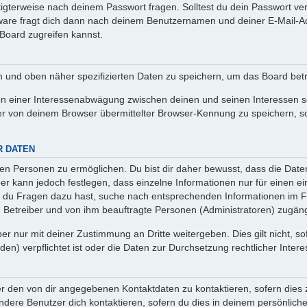
htigterweise nach deinem Passwort fragen. Solltest du dein Passwort v
are fragt dich dann nach deinem Benutzernamen und deiner E-Mail-Ad
Board zugreifen kannst.
en und oben näher spezifizierten Daten zu speichern, um das Board bet
en einer Interessenabwägung zwischen deinen und seinen Interessen sow
r von deinem Browser übermittelter Browser-Kennung zu speichern, so
R DATEN
n Personen zu ermöglichen. Du bist dir daher bewusst, dass die Daten d
ber kann jedoch festlegen, dass einzelne Informationen nur für einen ei
n du Fragen dazu hast, suche nach entsprechenden Informationen im Fo
n Betreiber und von ihm beauftragte Personen (Administratoren) zugäng
r nur mit deiner Zustimmung an Dritte weitergeben. Dies gilt nicht, s
n) verpflichtet ist oder die Daten zur Durchsetzung rechtlicher Interes
er den von dir angegebenen Kontaktdaten zu kontaktieren, sofern dies 
andere Benutzer dich kontaktieren, sofern du dies in deinem persönliche