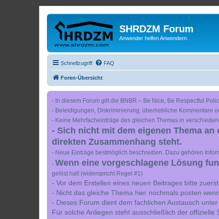
SHRDZM Forum
Anwender helfen Anwendern.
Schnellzugriff
FAQ
Foren-Übersicht
- In diesem Forum gilt die BNBR – Be Nice, Be Respectful Polic
- Beleidigungen, Diskriminierung, überhebliche Kommentare o
- Keine Mehrfacheinträge des gleichen Themas in verschieden
- Sich nicht mit dem eigenen Thema an 
direkten Zusammenhang steht.
- Neue Einträge bestmöglich beschreiben. Dazu gehören Inform
Wenn eine vorgeschlagene Lösung funkt
-
gelöst hat! (widerspricht Regel #1)
- Vor dem Erstellen eines neuen Beitrages bitte zuer
- Nicht das gleiche Thema hier nochmals posten wenn
- Dieses Forum dient dem fachlichen Austausch unter
Für solche Anliegen steht ausschließlich der offiziell