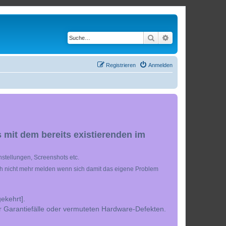
Suche
Erweiterte Suche
Registrieren
Anmelden
 mit dem bereits existierenden im
stellungen, Screenshots etc.
ch nicht mehr melden wenn sich damit das eigene Problem
ekehrt].
r Garantiefälle oder vermuteten Hardware-Defekten.