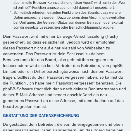
übermittelte Browser-Kennzeichnung (User Agent) wird nur in der „Wer
ist online?“-Funktion angezeigt und nicht dauerhaft gespeichert.
Schließlich erfordern einzelne Funktionen des Boards, dass weitere
Daten gespeichert werden. Dazu gehören dein Abstimmungsverhalten
bei Umfragen, der Gelesen-Status von deinen Beiträgen oder explizit
von dir gesetzte Lesezeichen oder Benachrichtigungsfunktionen.
Dein Passwort wird mit einer Einwege-Verschlüsselung (Hash)
gespeichert, so dass es sicher ist. Jedoch wird dir empfohlen,
dieses Passwort nicht auf einer Vielzahl von Webseiten zu
verwenden. Das Passwort ist dein Schlüssel zu deinem
Benutzerkonto für das Board, also geh mit ihm sorgsam um.
Insbesondere wird dich kein Vertreter des Betreibers, von phpBB
Limited oder ein Dritter berechtigterweise nach deinem Passwort
fragen. Solltest du dein Passwort vergessen haben, so kannst du
die Funktion „Ich habe mein Passwort vergessen“ benutzen. Die
phpBB-Software fragt dich dann nach deinem Benutzernamen und
deiner E-Mail-Adresse und sendet anschließend ein neu
generiertes Passwort an diese Adresse, mit dem du dann auf das
Board zugreifen kannst.
GESTATTUNG DER DATENSPEICHERUNG
Du gestattest dem Betreiber, die von dir eingegebenen und oben
näher spezifizierten Daten zu speichern, um das Board betreiben