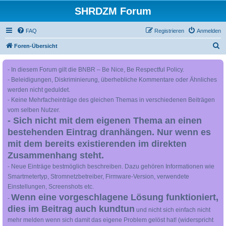
SHRDZM Forum
FAQ
Registrieren
Anmelden
S
Foren-Übersicht
u
- In diesem Forum gilt die BNBR – Be Nice, Be Respectful Policy.
c
- Beleidigungen, Diskriminierung, überhebliche Kommentare oder Ähnliches
h
werden nicht geduldet.
e
- Keine Mehrfacheinträge des gleichen Themas in verschiedenen Beiträgen
vom selben Nutzer.
- Sich nicht mit dem eigenen Thema an einen
bestehenden Eintrag dranhängen. Nur wenn es
mit dem bereits existierenden im direkten
Zusammenhang steht.
- Neue Einträge bestmöglich beschreiben. Dazu gehören Informationen wie
Smartmetertyp, Stromnetzbetreiber, Firmware-Version, verwendete
Einstellungen, Screenshots etc.
Wenn eine vorgeschlagene Lösung funktioniert,
-
dies im Beitrag auch kundtun
und nicht sich einfach nicht
mehr melden wenn sich damit das eigene Problem gelöst hat! (widerspricht