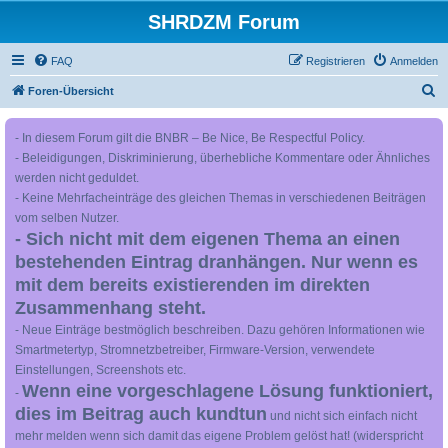
SHRDZM Forum
FAQ
Registrieren
Anmelden
S
Foren-Übersicht
u
- In diesem Forum gilt die BNBR – Be Nice, Be Respectful Policy.
c
- Beleidigungen, Diskriminierung, überhebliche Kommentare oder Ähnliches
h
werden nicht geduldet.
e
- Keine Mehrfacheinträge des gleichen Themas in verschiedenen Beiträgen
vom selben Nutzer.
- Sich nicht mit dem eigenen Thema an einen
bestehenden Eintrag dranhängen. Nur wenn es
mit dem bereits existierenden im direkten
Zusammenhang steht.
- Neue Einträge bestmöglich beschreiben. Dazu gehören Informationen wie
Smartmetertyp, Stromnetzbetreiber, Firmware-Version, verwendete
Einstellungen, Screenshots etc.
Wenn eine vorgeschlagene Lösung funktioniert,
-
dies im Beitrag auch kundtun
und nicht sich einfach nicht
mehr melden wenn sich damit das eigene Problem gelöst hat! (widerspricht