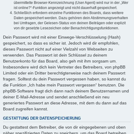
übermittelte Browser-Kennzeichnung (User Agent) wird nur in der „Wer
ist online?“-Funktion angezeigt und nicht dauerhaft gespeichert.
Schließlich erfordern einzelne Funktionen des Boards, dass weitere
Daten gespeichert werden. Dazu gehören dein Abstimmungsverhalten
bei Umfragen, der Gelesen-Status von deinen Beiträgen oder explizit
von dir gesetzte Lesezeichen oder Benachrichtigungsfunktionen.
Dein Passwort wird mit einer Einwege-Verschlüsselung (Hash)
gespeichert, so dass es sicher ist. Jedoch wird dir empfohlen,
dieses Passwort nicht auf einer Vielzahl von Webseiten zu
verwenden. Das Passwort ist dein Schlüssel zu deinem
Benutzerkonto für das Board, also geh mit ihm sorgsam um.
Insbesondere wird dich kein Vertreter des Betreibers, von phpBB
Limited oder ein Dritter berechtigterweise nach deinem Passwort
fragen. Solltest du dein Passwort vergessen haben, so kannst du
die Funktion „Ich habe mein Passwort vergessen“ benutzen. Die
phpBB-Software fragt dich dann nach deinem Benutzernamen und
deiner E-Mail-Adresse und sendet anschließend ein neu
generiertes Passwort an diese Adresse, mit dem du dann auf das
Board zugreifen kannst.
GESTATTUNG DER DATENSPEICHERUNG
Du gestattest dem Betreiber, die von dir eingegebenen und oben
näher spezifizierten Daten zu speichern, um das Board betreiben