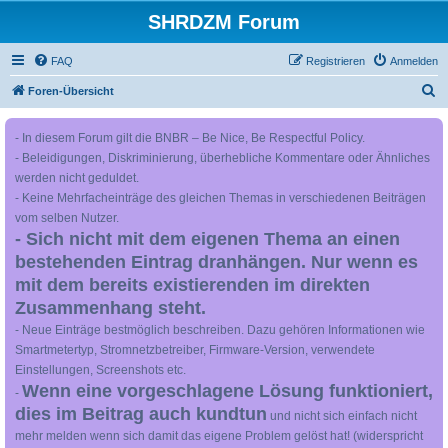
SHRDZM Forum
FAQ
Registrieren
Anmelden
S
Foren-Übersicht
u
- In diesem Forum gilt die BNBR – Be Nice, Be Respectful Policy.
c
- Beleidigungen, Diskriminierung, überhebliche Kommentare oder Ähnliches
h
werden nicht geduldet.
e
- Keine Mehrfacheinträge des gleichen Themas in verschiedenen Beiträgen
vom selben Nutzer.
- Sich nicht mit dem eigenen Thema an einen
bestehenden Eintrag dranhängen. Nur wenn es
mit dem bereits existierenden im direkten
Zusammenhang steht.
- Neue Einträge bestmöglich beschreiben. Dazu gehören Informationen wie
Smartmetertyp, Stromnetzbetreiber, Firmware-Version, verwendete
Einstellungen, Screenshots etc.
Wenn eine vorgeschlagene Lösung funktioniert,
-
dies im Beitrag auch kundtun
und nicht sich einfach nicht
mehr melden wenn sich damit das eigene Problem gelöst hat! (widerspricht