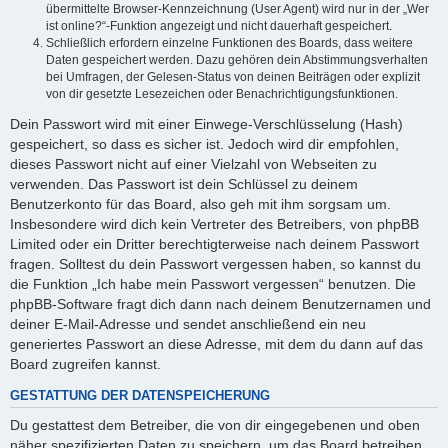
übermittelte Browser-Kennzeichnung (User Agent) wird nur in der „Wer
ist online?“-Funktion angezeigt und nicht dauerhaft gespeichert.
Schließlich erfordern einzelne Funktionen des Boards, dass weitere
Daten gespeichert werden. Dazu gehören dein Abstimmungsverhalten
bei Umfragen, der Gelesen-Status von deinen Beiträgen oder explizit
von dir gesetzte Lesezeichen oder Benachrichtigungsfunktionen.
Dein Passwort wird mit einer Einwege-Verschlüsselung (Hash)
gespeichert, so dass es sicher ist. Jedoch wird dir empfohlen,
dieses Passwort nicht auf einer Vielzahl von Webseiten zu
verwenden. Das Passwort ist dein Schlüssel zu deinem
Benutzerkonto für das Board, also geh mit ihm sorgsam um.
Insbesondere wird dich kein Vertreter des Betreibers, von phpBB
Limited oder ein Dritter berechtigterweise nach deinem Passwort
fragen. Solltest du dein Passwort vergessen haben, so kannst du
die Funktion „Ich habe mein Passwort vergessen“ benutzen. Die
phpBB-Software fragt dich dann nach deinem Benutzernamen und
deiner E-Mail-Adresse und sendet anschließend ein neu
generiertes Passwort an diese Adresse, mit dem du dann auf das
Board zugreifen kannst.
GESTATTUNG DER DATENSPEICHERUNG
Du gestattest dem Betreiber, die von dir eingegebenen und oben
näher spezifizierten Daten zu speichern, um das Board betreiben