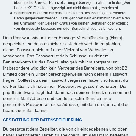
übermittelte Browser-Kennzeichnung (User Agent) wird nur in der „Wer
ist online?“-Funktion angezeigt und nicht dauerhaft gespeichert.
Schließlich erfordern einzelne Funktionen des Boards, dass weitere
Daten gespeichert werden. Dazu gehören dein Abstimmungsverhalten
bei Umfragen, der Gelesen-Status von deinen Beiträgen oder explizit
von dir gesetzte Lesezeichen oder Benachrichtigungsfunktionen.
Dein Passwort wird mit einer Einwege-Verschlüsselung (Hash)
gespeichert, so dass es sicher ist. Jedoch wird dir empfohlen,
dieses Passwort nicht auf einer Vielzahl von Webseiten zu
verwenden. Das Passwort ist dein Schlüssel zu deinem
Benutzerkonto für das Board, also geh mit ihm sorgsam um.
Insbesondere wird dich kein Vertreter des Betreibers, von phpBB
Limited oder ein Dritter berechtigterweise nach deinem Passwort
fragen. Solltest du dein Passwort vergessen haben, so kannst du
die Funktion „Ich habe mein Passwort vergessen“ benutzen. Die
phpBB-Software fragt dich dann nach deinem Benutzernamen und
deiner E-Mail-Adresse und sendet anschließend ein neu
generiertes Passwort an diese Adresse, mit dem du dann auf das
Board zugreifen kannst.
GESTATTUNG DER DATENSPEICHERUNG
Du gestattest dem Betreiber, die von dir eingegebenen und oben
näher spezifizierten Daten zu speichern, um das Board betreiben