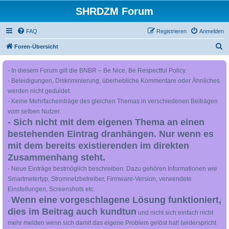
SHRDZM Forum
FAQ
Registrieren
Anmelden
S
Foren-Übersicht
u
- In diesem Forum gilt die BNBR – Be Nice, Be Respectful Policy.
c
- Beleidigungen, Diskriminierung, überhebliche Kommentare oder Ähnliches
h
werden nicht geduldet.
e
- Keine Mehrfacheinträge des gleichen Themas in verschiedenen Beiträgen
vom selben Nutzer.
- Sich nicht mit dem eigenen Thema an einen
bestehenden Eintrag dranhängen. Nur wenn es
mit dem bereits existierenden im direkten
Zusammenhang steht.
- Neue Einträge bestmöglich beschreiben. Dazu gehören Informationen wie
Smartmetertyp, Stromnetzbetreiber, Firmware-Version, verwendete
Einstellungen, Screenshots etc.
Wenn eine vorgeschlagene Lösung funktioniert,
-
dies im Beitrag auch kundtun
und nicht sich einfach nicht
mehr melden wenn sich damit das eigene Problem gelöst hat! (widerspricht