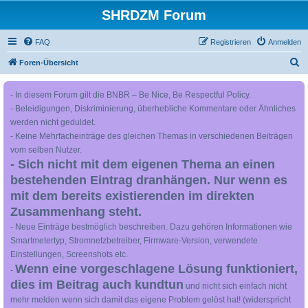
SHRDZM Forum
FAQ
Registrieren
Anmelden
S
Foren-Übersicht
u
- In diesem Forum gilt die BNBR – Be Nice, Be Respectful Policy.
c
- Beleidigungen, Diskriminierung, überhebliche Kommentare oder Ähnliches
h
werden nicht geduldet.
e
- Keine Mehrfacheinträge des gleichen Themas in verschiedenen Beiträgen
vom selben Nutzer.
- Sich nicht mit dem eigenen Thema an einen
bestehenden Eintrag dranhängen. Nur wenn es
mit dem bereits existierenden im direkten
Zusammenhang steht.
- Neue Einträge bestmöglich beschreiben. Dazu gehören Informationen wie
Smartmetertyp, Stromnetzbetreiber, Firmware-Version, verwendete
Einstellungen, Screenshots etc.
Wenn eine vorgeschlagene Lösung funktioniert,
-
dies im Beitrag auch kundtun
und nicht sich einfach nicht
mehr melden wenn sich damit das eigene Problem gelöst hat! (widerspricht