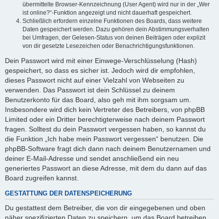
übermittelte Browser-Kennzeichnung (User Agent) wird nur in der „Wer
ist online?“-Funktion angezeigt und nicht dauerhaft gespeichert.
Schließlich erfordern einzelne Funktionen des Boards, dass weitere
Daten gespeichert werden. Dazu gehören dein Abstimmungsverhalten
bei Umfragen, der Gelesen-Status von deinen Beiträgen oder explizit
von dir gesetzte Lesezeichen oder Benachrichtigungsfunktionen.
Dein Passwort wird mit einer Einwege-Verschlüsselung (Hash)
gespeichert, so dass es sicher ist. Jedoch wird dir empfohlen,
dieses Passwort nicht auf einer Vielzahl von Webseiten zu
verwenden. Das Passwort ist dein Schlüssel zu deinem
Benutzerkonto für das Board, also geh mit ihm sorgsam um.
Insbesondere wird dich kein Vertreter des Betreibers, von phpBB
Limited oder ein Dritter berechtigterweise nach deinem Passwort
fragen. Solltest du dein Passwort vergessen haben, so kannst du
die Funktion „Ich habe mein Passwort vergessen“ benutzen. Die
phpBB-Software fragt dich dann nach deinem Benutzernamen und
deiner E-Mail-Adresse und sendet anschließend ein neu
generiertes Passwort an diese Adresse, mit dem du dann auf das
Board zugreifen kannst.
GESTATTUNG DER DATENSPEICHERUNG
Du gestattest dem Betreiber, die von dir eingegebenen und oben
näher spezifizierten Daten zu speichern, um das Board betreiben