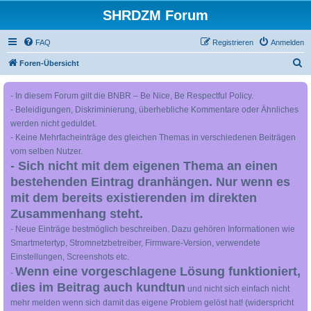
SHRDZM Forum
FAQ
Registrieren
Anmelden
S
Foren-Übersicht
u
- In diesem Forum gilt die BNBR – Be Nice, Be Respectful Policy.
c
- Beleidigungen, Diskriminierung, überhebliche Kommentare oder Ähnliches
h
werden nicht geduldet.
e
- Keine Mehrfacheinträge des gleichen Themas in verschiedenen Beiträgen
vom selben Nutzer.
- Sich nicht mit dem eigenen Thema an einen
bestehenden Eintrag dranhängen. Nur wenn es
mit dem bereits existierenden im direkten
Zusammenhang steht.
- Neue Einträge bestmöglich beschreiben. Dazu gehören Informationen wie
Smartmetertyp, Stromnetzbetreiber, Firmware-Version, verwendete
Einstellungen, Screenshots etc.
Wenn eine vorgeschlagene Lösung funktioniert,
-
dies im Beitrag auch kundtun
und nicht sich einfach nicht
mehr melden wenn sich damit das eigene Problem gelöst hat! (widerspricht