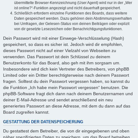
übermittelte Browser-Kennzeichnung (User Agent) wird nur in der „Wer
ist online?“-Funktion angezeigt und nicht dauerhaft gespeichert.
Schließlich erfordern einzelne Funktionen des Boards, dass weitere
Daten gespeichert werden. Dazu gehören dein Abstimmungsverhalten
bei Umfragen, der Gelesen-Status von deinen Beiträgen oder explizit
von dir gesetzte Lesezeichen oder Benachrichtigungsfunktionen.
Dein Passwort wird mit einer Einwege-Verschlüsselung (Hash)
gespeichert, so dass es sicher ist. Jedoch wird dir empfohlen,
dieses Passwort nicht auf einer Vielzahl von Webseiten zu
verwenden. Das Passwort ist dein Schlüssel zu deinem
Benutzerkonto für das Board, also geh mit ihm sorgsam um.
Insbesondere wird dich kein Vertreter des Betreibers, von phpBB
Limited oder ein Dritter berechtigterweise nach deinem Passwort
fragen. Solltest du dein Passwort vergessen haben, so kannst du
die Funktion „Ich habe mein Passwort vergessen“ benutzen. Die
phpBB-Software fragt dich dann nach deinem Benutzernamen und
deiner E-Mail-Adresse und sendet anschließend ein neu
generiertes Passwort an diese Adresse, mit dem du dann auf das
Board zugreifen kannst.
GESTATTUNG DER DATENSPEICHERUNG
Du gestattest dem Betreiber, die von dir eingegebenen und oben
näher spezifizierten Daten zu speichern, um das Board betreiben