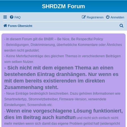
SHRDZM Forum
FAQ
Registrieren
Anmelden
S
Foren-Übersicht
u
- In diesem Forum gilt die BNBR – Be Nice, Be Respectful Policy.
c
- Beleidigungen, Diskriminierung, überhebliche Kommentare oder Ähnliches
h
werden nicht geduldet.
e
- Keine Mehrfacheinträge des gleichen Themas in verschiedenen Beiträgen
vom selben Nutzer.
- Sich nicht mit dem eigenen Thema an einen
bestehenden Eintrag dranhängen. Nur wenn es
mit dem bereits existierenden im direkten
Zusammenhang steht.
- Neue Einträge bestmöglich beschreiben. Dazu gehören Informationen wie
Smartmetertyp, Stromnetzbetreiber, Firmware-Version, verwendete
Einstellungen, Screenshots etc.
Wenn eine vorgeschlagene Lösung funktioniert,
-
dies im Beitrag auch kundtun
und nicht sich einfach nicht
mehr melden wenn sich damit das eigene Problem gelöst hat! (widerspricht