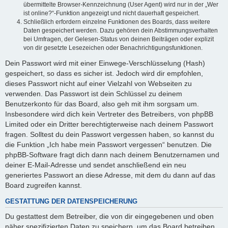
übermittelte Browser-Kennzeichnung (User Agent) wird nur in der „Wer
ist online?“-Funktion angezeigt und nicht dauerhaft gespeichert.
Schließlich erfordern einzelne Funktionen des Boards, dass weitere
Daten gespeichert werden. Dazu gehören dein Abstimmungsverhalten
bei Umfragen, der Gelesen-Status von deinen Beiträgen oder explizit
von dir gesetzte Lesezeichen oder Benachrichtigungsfunktionen.
Dein Passwort wird mit einer Einwege-Verschlüsselung (Hash)
gespeichert, so dass es sicher ist. Jedoch wird dir empfohlen,
dieses Passwort nicht auf einer Vielzahl von Webseiten zu
verwenden. Das Passwort ist dein Schlüssel zu deinem
Benutzerkonto für das Board, also geh mit ihm sorgsam um.
Insbesondere wird dich kein Vertreter des Betreibers, von phpBB
Limited oder ein Dritter berechtigterweise nach deinem Passwort
fragen. Solltest du dein Passwort vergessen haben, so kannst du
die Funktion „Ich habe mein Passwort vergessen“ benutzen. Die
phpBB-Software fragt dich dann nach deinem Benutzernamen und
deiner E-Mail-Adresse und sendet anschließend ein neu
generiertes Passwort an diese Adresse, mit dem du dann auf das
Board zugreifen kannst.
GESTATTUNG DER DATENSPEICHERUNG
Du gestattest dem Betreiber, die von dir eingegebenen und oben
näher spezifizierten Daten zu speichern, um das Board betreiben