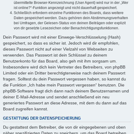
übermittelte Browser-Kennzeichnung (User Agent) wird nur in der „Wer
ist online?“-Funktion angezeigt und nicht dauerhaft gespeichert.
Schließlich erfordern einzelne Funktionen des Boards, dass weitere
Daten gespeichert werden. Dazu gehören dein Abstimmungsverhalten
bei Umfragen, der Gelesen-Status von deinen Beiträgen oder explizit
von dir gesetzte Lesezeichen oder Benachrichtigungsfunktionen.
Dein Passwort wird mit einer Einwege-Verschlüsselung (Hash)
gespeichert, so dass es sicher ist. Jedoch wird dir empfohlen,
dieses Passwort nicht auf einer Vielzahl von Webseiten zu
verwenden. Das Passwort ist dein Schlüssel zu deinem
Benutzerkonto für das Board, also geh mit ihm sorgsam um.
Insbesondere wird dich kein Vertreter des Betreibers, von phpBB
Limited oder ein Dritter berechtigterweise nach deinem Passwort
fragen. Solltest du dein Passwort vergessen haben, so kannst du
die Funktion „Ich habe mein Passwort vergessen“ benutzen. Die
phpBB-Software fragt dich dann nach deinem Benutzernamen und
deiner E-Mail-Adresse und sendet anschließend ein neu
generiertes Passwort an diese Adresse, mit dem du dann auf das
Board zugreifen kannst.
GESTATTUNG DER DATENSPEICHERUNG
Du gestattest dem Betreiber, die von dir eingegebenen und oben
näher spezifizierten Daten zu speichern, um das Board betreiben