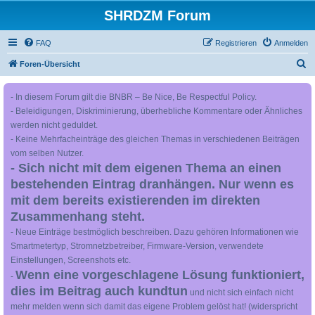
SHRDZM Forum
FAQ
Registrieren
Anmelden
S
Foren-Übersicht
u
- In diesem Forum gilt die BNBR – Be Nice, Be Respectful Policy.
c
- Beleidigungen, Diskriminierung, überhebliche Kommentare oder Ähnliches
h
werden nicht geduldet.
e
- Keine Mehrfacheinträge des gleichen Themas in verschiedenen Beiträgen
vom selben Nutzer.
- Sich nicht mit dem eigenen Thema an einen
bestehenden Eintrag dranhängen. Nur wenn es
mit dem bereits existierenden im direkten
Zusammenhang steht.
- Neue Einträge bestmöglich beschreiben. Dazu gehören Informationen wie
Smartmetertyp, Stromnetzbetreiber, Firmware-Version, verwendete
Einstellungen, Screenshots etc.
Wenn eine vorgeschlagene Lösung funktioniert,
-
dies im Beitrag auch kundtun
und nicht sich einfach nicht
mehr melden wenn sich damit das eigene Problem gelöst hat! (widerspricht