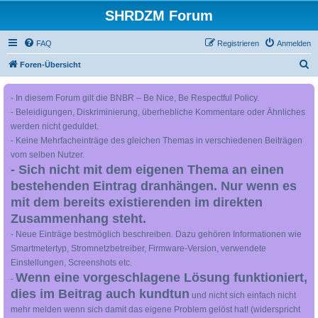
SHRDZM Forum
FAQ
Registrieren
Anmelden
S
Foren-Übersicht
u
- In diesem Forum gilt die BNBR – Be Nice, Be Respectful Policy.
c
- Beleidigungen, Diskriminierung, überhebliche Kommentare oder Ähnliches
h
werden nicht geduldet.
e
- Keine Mehrfacheinträge des gleichen Themas in verschiedenen Beiträgen
vom selben Nutzer.
- Sich nicht mit dem eigenen Thema an einen
bestehenden Eintrag dranhängen. Nur wenn es
mit dem bereits existierenden im direkten
Zusammenhang steht.
- Neue Einträge bestmöglich beschreiben. Dazu gehören Informationen wie
Smartmetertyp, Stromnetzbetreiber, Firmware-Version, verwendete
Einstellungen, Screenshots etc.
Wenn eine vorgeschlagene Lösung funktioniert,
-
dies im Beitrag auch kundtun
und nicht sich einfach nicht
mehr melden wenn sich damit das eigene Problem gelöst hat! (widerspricht