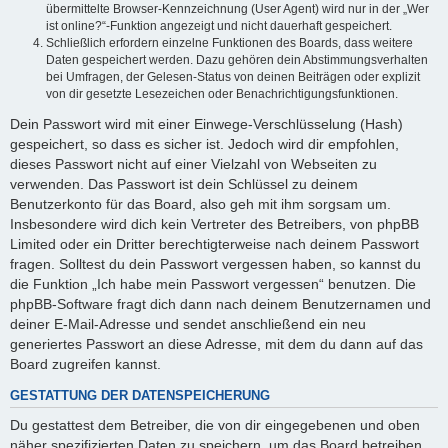
übermittelte Browser-Kennzeichnung (User Agent) wird nur in der „Wer
ist online?“-Funktion angezeigt und nicht dauerhaft gespeichert.
Schließlich erfordern einzelne Funktionen des Boards, dass weitere
Daten gespeichert werden. Dazu gehören dein Abstimmungsverhalten
bei Umfragen, der Gelesen-Status von deinen Beiträgen oder explizit
von dir gesetzte Lesezeichen oder Benachrichtigungsfunktionen.
Dein Passwort wird mit einer Einwege-Verschlüsselung (Hash)
gespeichert, so dass es sicher ist. Jedoch wird dir empfohlen,
dieses Passwort nicht auf einer Vielzahl von Webseiten zu
verwenden. Das Passwort ist dein Schlüssel zu deinem
Benutzerkonto für das Board, also geh mit ihm sorgsam um.
Insbesondere wird dich kein Vertreter des Betreibers, von phpBB
Limited oder ein Dritter berechtigterweise nach deinem Passwort
fragen. Solltest du dein Passwort vergessen haben, so kannst du
die Funktion „Ich habe mein Passwort vergessen“ benutzen. Die
phpBB-Software fragt dich dann nach deinem Benutzernamen und
deiner E-Mail-Adresse und sendet anschließend ein neu
generiertes Passwort an diese Adresse, mit dem du dann auf das
Board zugreifen kannst.
GESTATTUNG DER DATENSPEICHERUNG
Du gestattest dem Betreiber, die von dir eingegebenen und oben
näher spezifizierten Daten zu speichern, um das Board betreiben