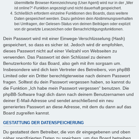
übermittelte Browser-Kennzeichnung (User Agent) wird nur in der „Wer
ist online?“-Funktion angezeigt und nicht dauerhaft gespeichert.
Schließlich erfordern einzelne Funktionen des Boards, dass weitere
Daten gespeichert werden. Dazu gehören dein Abstimmungsverhalten
bei Umfragen, der Gelesen-Status von deinen Beiträgen oder explizit
von dir gesetzte Lesezeichen oder Benachrichtigungsfunktionen.
Dein Passwort wird mit einer Einwege-Verschlüsselung (Hash)
gespeichert, so dass es sicher ist. Jedoch wird dir empfohlen,
dieses Passwort nicht auf einer Vielzahl von Webseiten zu
verwenden. Das Passwort ist dein Schlüssel zu deinem
Benutzerkonto für das Board, also geh mit ihm sorgsam um.
Insbesondere wird dich kein Vertreter des Betreibers, von phpBB
Limited oder ein Dritter berechtigterweise nach deinem Passwort
fragen. Solltest du dein Passwort vergessen haben, so kannst du
die Funktion „Ich habe mein Passwort vergessen“ benutzen. Die
phpBB-Software fragt dich dann nach deinem Benutzernamen und
deiner E-Mail-Adresse und sendet anschließend ein neu
generiertes Passwort an diese Adresse, mit dem du dann auf das
Board zugreifen kannst.
GESTATTUNG DER DATENSPEICHERUNG
Du gestattest dem Betreiber, die von dir eingegebenen und oben
näher spezifizierten Daten zu speichern, um das Board betreiben