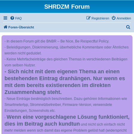
SHRDZM Forum
FAQ
Registrieren
Anmelden
S
Foren-Übersicht
u
- In diesem Forum gilt die BNBR – Be Nice, Be Respectful Policy.
c
- Beleidigungen, Diskriminierung, überhebliche Kommentare oder Ähnliches
h
werden nicht geduldet.
e
- Keine Mehrfacheinträge des gleichen Themas in verschiedenen Beiträgen
vom selben Nutzer.
- Sich nicht mit dem eigenen Thema an einen
bestehenden Eintrag dranhängen. Nur wenn es
mit dem bereits existierenden im direkten
Zusammenhang steht.
- Neue Einträge bestmöglich beschreiben. Dazu gehören Informationen wie
Smartmetertyp, Stromnetzbetreiber, Firmware-Version, verwendete
Einstellungen, Screenshots etc.
Wenn eine vorgeschlagene Lösung funktioniert,
-
dies im Beitrag auch kundtun
und nicht sich einfach nicht
mehr melden wenn sich damit das eigene Problem gelöst hat! (widerspricht