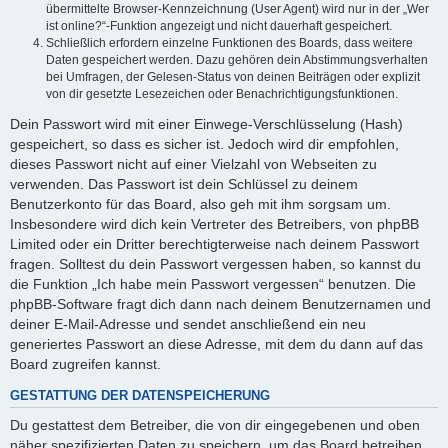
übermittelte Browser-Kennzeichnung (User Agent) wird nur in der „Wer
ist online?“-Funktion angezeigt und nicht dauerhaft gespeichert.
Schließlich erfordern einzelne Funktionen des Boards, dass weitere
Daten gespeichert werden. Dazu gehören dein Abstimmungsverhalten
bei Umfragen, der Gelesen-Status von deinen Beiträgen oder explizit
von dir gesetzte Lesezeichen oder Benachrichtigungsfunktionen.
Dein Passwort wird mit einer Einwege-Verschlüsselung (Hash)
gespeichert, so dass es sicher ist. Jedoch wird dir empfohlen,
dieses Passwort nicht auf einer Vielzahl von Webseiten zu
verwenden. Das Passwort ist dein Schlüssel zu deinem
Benutzerkonto für das Board, also geh mit ihm sorgsam um.
Insbesondere wird dich kein Vertreter des Betreibers, von phpBB
Limited oder ein Dritter berechtigterweise nach deinem Passwort
fragen. Solltest du dein Passwort vergessen haben, so kannst du
die Funktion „Ich habe mein Passwort vergessen“ benutzen. Die
phpBB-Software fragt dich dann nach deinem Benutzernamen und
deiner E-Mail-Adresse und sendet anschließend ein neu
generiertes Passwort an diese Adresse, mit dem du dann auf das
Board zugreifen kannst.
GESTATTUNG DER DATENSPEICHERUNG
Du gestattest dem Betreiber, die von dir eingegebenen und oben
näher spezifizierten Daten zu speichern, um das Board betreiben