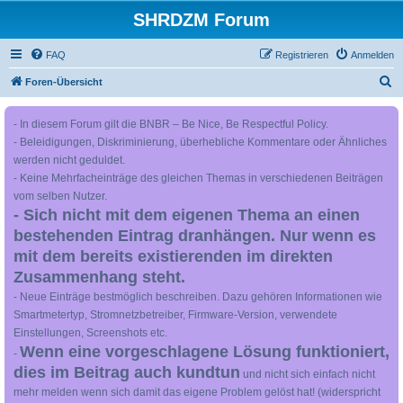
SHRDZM Forum
FAQ
Registrieren
Anmelden
S
Foren-Übersicht
u
- In diesem Forum gilt die BNBR – Be Nice, Be Respectful Policy.
c
- Beleidigungen, Diskriminierung, überhebliche Kommentare oder Ähnliches
h
werden nicht geduldet.
e
- Keine Mehrfacheinträge des gleichen Themas in verschiedenen Beiträgen
vom selben Nutzer.
- Sich nicht mit dem eigenen Thema an einen
bestehenden Eintrag dranhängen. Nur wenn es
mit dem bereits existierenden im direkten
Zusammenhang steht.
- Neue Einträge bestmöglich beschreiben. Dazu gehören Informationen wie
Smartmetertyp, Stromnetzbetreiber, Firmware-Version, verwendete
Einstellungen, Screenshots etc.
Wenn eine vorgeschlagene Lösung funktioniert,
-
dies im Beitrag auch kundtun
und nicht sich einfach nicht
mehr melden wenn sich damit das eigene Problem gelöst hat! (widerspricht