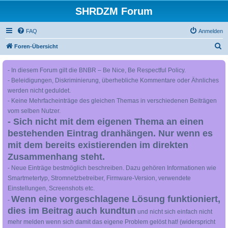
SHRDZM Forum
FAQ
Anmelden
S
Foren-Übersicht
u
- In diesem Forum gilt die BNBR – Be Nice, Be Respectful Policy.
c
- Beleidigungen, Diskriminierung, überhebliche Kommentare oder Ähnliches
h
werden nicht geduldet.
e
- Keine Mehrfacheinträge des gleichen Themas in verschiedenen Beiträgen
vom selben Nutzer.
- Sich nicht mit dem eigenen Thema an einen
bestehenden Eintrag dranhängen. Nur wenn es
mit dem bereits existierenden im direkten
Zusammenhang steht.
- Neue Einträge bestmöglich beschreiben. Dazu gehören Informationen wie
Smartmetertyp, Stromnetzbetreiber, Firmware-Version, verwendete
Einstellungen, Screenshots etc.
Wenn eine vorgeschlagene Lösung funktioniert,
-
dies im Beitrag auch kundtun
und nicht sich einfach nicht
mehr melden wenn sich damit das eigene Problem gelöst hat! (widerspricht