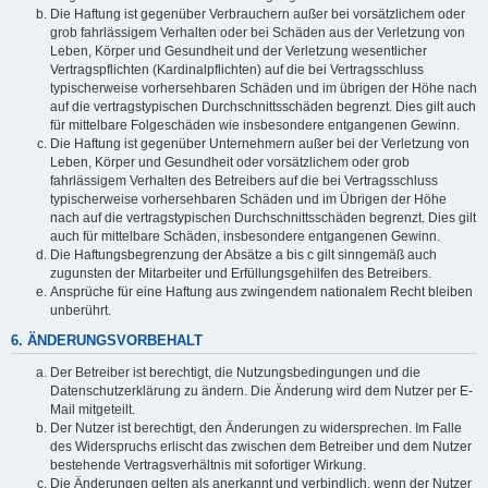
Die Haftung ist gegenüber Verbrauchern außer bei vorsätzlichem oder
grob fahrlässigem Verhalten oder bei Schäden aus der Verletzung von
Leben, Körper und Gesundheit und der Verletzung wesentlicher
Vertragspflichten (Kardinalpflichten) auf die bei Vertragsschluss
typischerweise vorhersehbaren Schäden und im übrigen der Höhe nach
auf die vertragstypischen Durchschnittsschäden begrenzt. Dies gilt auch
für mittelbare Folgeschäden wie insbesondere entgangenen Gewinn.
Die Haftung ist gegenüber Unternehmern außer bei der Verletzung von
Leben, Körper und Gesundheit oder vorsätzlichem oder grob
fahrlässigem Verhalten des Betreibers auf die bei Vertragsschluss
typischerweise vorhersehbaren Schäden und im Übrigen der Höhe
nach auf die vertragstypischen Durchschnittsschäden begrenzt. Dies gilt
auch für mittelbare Schäden, insbesondere entgangenen Gewinn.
Die Haftungsbegrenzung der Absätze a bis c gilt sinngemäß auch
zugunsten der Mitarbeiter und Erfüllungsgehilfen des Betreibers.
Ansprüche für eine Haftung aus zwingendem nationalem Recht bleiben
unberührt.
6. ÄNDERUNGSVORBEHALT
Der Betreiber ist berechtigt, die Nutzungsbedingungen und die
Datenschutzerklärung zu ändern. Die Änderung wird dem Nutzer per E-
Mail mitgeteilt.
Der Nutzer ist berechtigt, den Änderungen zu widersprechen. Im Falle
des Widerspruchs erlischt das zwischen dem Betreiber und dem Nutzer
bestehende Vertragsverhältnis mit sofortiger Wirkung.
Die Änderungen gelten als anerkannt und verbindlich, wenn der Nutzer