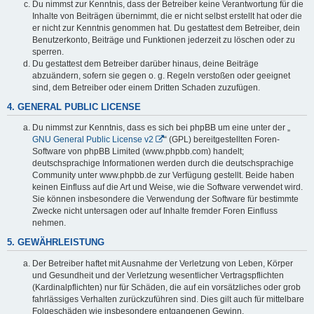
Du nimmst zur Kenntnis, dass der Betreiber keine Verantwortung für die
Inhalte von Beiträgen übernimmt, die er nicht selbst erstellt hat oder die
er nicht zur Kenntnis genommen hat. Du gestattest dem Betreiber, dein
Benutzerkonto, Beiträge und Funktionen jederzeit zu löschen oder zu
sperren.
Du gestattest dem Betreiber darüber hinaus, deine Beiträge
abzuändern, sofern sie gegen o. g. Regeln verstoßen oder geeignet
sind, dem Betreiber oder einem Dritten Schaden zuzufügen.
4. GENERAL PUBLIC LICENSE
Du nimmst zur Kenntnis, dass es sich bei phpBB um eine unter der „
GNU General Public License v2
“ (GPL) bereitgestellten Foren-
Software von phpBB Limited (www.phpbb.com) handelt;
deutschsprachige Informationen werden durch die deutschsprachige
Community unter www.phpbb.de zur Verfügung gestellt. Beide haben
keinen Einfluss auf die Art und Weise, wie die Software verwendet wird.
Sie können insbesondere die Verwendung der Software für bestimmte
Zwecke nicht untersagen oder auf Inhalte fremder Foren Einfluss
nehmen.
5. GEWÄHRLEISTUNG
Der Betreiber haftet mit Ausnahme der Verletzung von Leben, Körper
und Gesundheit und der Verletzung wesentlicher Vertragspflichten
(Kardinalpflichten) nur für Schäden, die auf ein vorsätzliches oder grob
fahrlässiges Verhalten zurückzuführen sind. Dies gilt auch für mittelbare
Folgeschäden wie insbesondere entgangenen Gewinn.