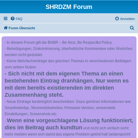
SHRDZM Forum
FAQ
Anmelden
S
Foren-Übersicht
u
- In diesem Forum gilt die BNBR – Be Nice, Be Respectful Policy.
c
- Beleidigungen, Diskriminierung, überhebliche Kommentare oder Ähnliches
h
werden nicht geduldet.
e
- Keine Mehrfacheinträge des gleichen Themas in verschiedenen Beiträgen
vom selben Nutzer.
- Sich nicht mit dem eigenen Thema an einen
bestehenden Eintrag dranhängen. Nur wenn es
mit dem bereits existierenden im direkten
Zusammenhang steht.
- Neue Einträge bestmöglich beschreiben. Dazu gehören Informationen wie
Smartmetertyp, Stromnetzbetreiber, Firmware-Version, verwendete
Einstellungen, Screenshots etc.
Wenn eine vorgeschlagene Lösung funktioniert,
-
dies im Beitrag auch kundtun
und nicht sich einfach nicht
mehr melden wenn sich damit das eigene Problem gelöst hat! (widerspricht