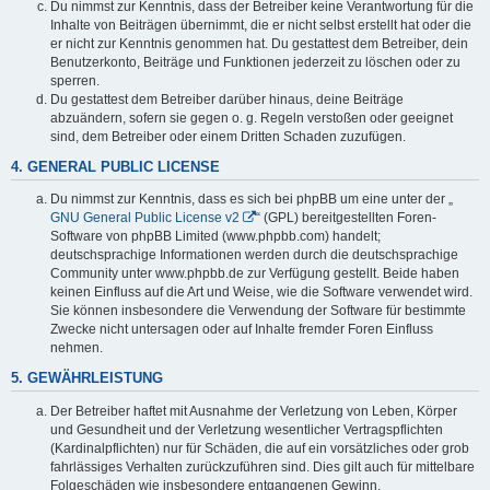
Du nimmst zur Kenntnis, dass der Betreiber keine Verantwortung für die
Inhalte von Beiträgen übernimmt, die er nicht selbst erstellt hat oder die
er nicht zur Kenntnis genommen hat. Du gestattest dem Betreiber, dein
Benutzerkonto, Beiträge und Funktionen jederzeit zu löschen oder zu
sperren.
Du gestattest dem Betreiber darüber hinaus, deine Beiträge
abzuändern, sofern sie gegen o. g. Regeln verstoßen oder geeignet
sind, dem Betreiber oder einem Dritten Schaden zuzufügen.
4. GENERAL PUBLIC LICENSE
Du nimmst zur Kenntnis, dass es sich bei phpBB um eine unter der „
GNU General Public License v2
“ (GPL) bereitgestellten Foren-
Software von phpBB Limited (www.phpbb.com) handelt;
deutschsprachige Informationen werden durch die deutschsprachige
Community unter www.phpbb.de zur Verfügung gestellt. Beide haben
keinen Einfluss auf die Art und Weise, wie die Software verwendet wird.
Sie können insbesondere die Verwendung der Software für bestimmte
Zwecke nicht untersagen oder auf Inhalte fremder Foren Einfluss
nehmen.
5. GEWÄHRLEISTUNG
Der Betreiber haftet mit Ausnahme der Verletzung von Leben, Körper
und Gesundheit und der Verletzung wesentlicher Vertragspflichten
(Kardinalpflichten) nur für Schäden, die auf ein vorsätzliches oder grob
fahrlässiges Verhalten zurückzuführen sind. Dies gilt auch für mittelbare
Folgeschäden wie insbesondere entgangenen Gewinn.