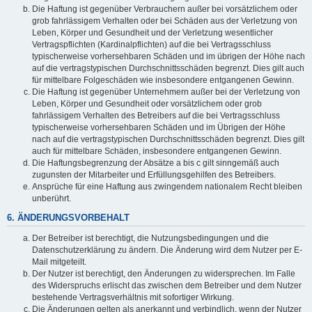
Die Haftung ist gegenüber Verbrauchern außer bei vorsätzlichem oder
grob fahrlässigem Verhalten oder bei Schäden aus der Verletzung von
Leben, Körper und Gesundheit und der Verletzung wesentlicher
Vertragspflichten (Kardinalpflichten) auf die bei Vertragsschluss
typischerweise vorhersehbaren Schäden und im übrigen der Höhe nach
auf die vertragstypischen Durchschnittsschäden begrenzt. Dies gilt auch
für mittelbare Folgeschäden wie insbesondere entgangenen Gewinn.
Die Haftung ist gegenüber Unternehmern außer bei der Verletzung von
Leben, Körper und Gesundheit oder vorsätzlichem oder grob
fahrlässigem Verhalten des Betreibers auf die bei Vertragsschluss
typischerweise vorhersehbaren Schäden und im Übrigen der Höhe
nach auf die vertragstypischen Durchschnittsschäden begrenzt. Dies gilt
auch für mittelbare Schäden, insbesondere entgangenen Gewinn.
Die Haftungsbegrenzung der Absätze a bis c gilt sinngemäß auch
zugunsten der Mitarbeiter und Erfüllungsgehilfen des Betreibers.
Ansprüche für eine Haftung aus zwingendem nationalem Recht bleiben
unberührt.
6. ÄNDERUNGSVORBEHALT
Der Betreiber ist berechtigt, die Nutzungsbedingungen und die
Datenschutzerklärung zu ändern. Die Änderung wird dem Nutzer per E-
Mail mitgeteilt.
Der Nutzer ist berechtigt, den Änderungen zu widersprechen. Im Falle
des Widerspruchs erlischt das zwischen dem Betreiber und dem Nutzer
bestehende Vertragsverhältnis mit sofortiger Wirkung.
Die Änderungen gelten als anerkannt und verbindlich, wenn der Nutzer