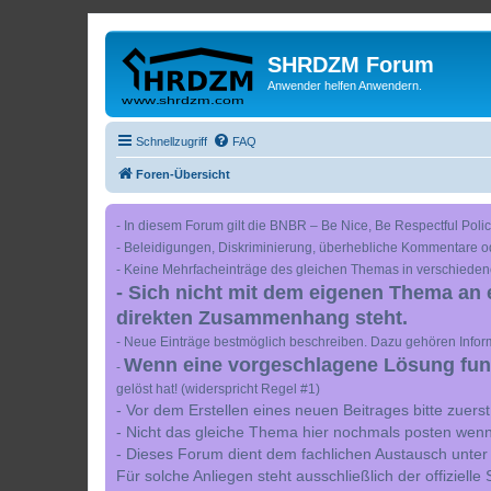
SHRDZM Forum
Anwender helfen Anwendern.
Schnellzugriff
FAQ
Foren-Übersicht
- In diesem Forum gilt die BNBR – Be Nice, Be Respectful Polic
- Beleidigungen, Diskriminierung, überhebliche Kommentare o
- Keine Mehrfacheinträge des gleichen Themas in verschieden
- Sich nicht mit dem eigenen Thema an 
direkten Zusammenhang steht.
- Neue Einträge bestmöglich beschreiben. Dazu gehören Inform
Wenn eine vorgeschlagene Lösung funkt
-
gelöst hat! (widerspricht Regel #1)
- Vor dem Erstellen eines neuen Beitrages bitte zuer
- Nicht das gleiche Thema hier nochmals posten wenn
- Dieses Forum dient dem fachlichen Austausch unter
Für solche Anliegen steht ausschließlich der offiziell