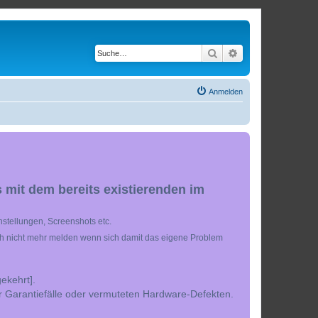
Suche
Erweiterte Suche
Anmelden
 mit dem bereits existierenden im
stellungen, Screenshots etc.
ch nicht mehr melden wenn sich damit das eigene Problem
ekehrt].
r Garantiefälle oder vermuteten Hardware-Defekten.