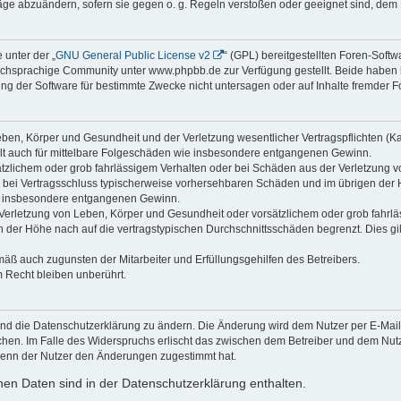
räge abzuändern, sofern sie gegen o. g. Regeln verstoßen oder geeignet sind, dem
 unter der „
GNU General Public License v2
“ (GPL) bereitgestellten Foren-Sof
chsprachige Community unter www.phpbb.de zur Verfügung gestellt. Beide haben ke
g der Software für bestimmte Zwecke nicht untersagen oder auf Inhalte fremder F
ben, Körper und Gesundheit und der Verletzung wesentlicher Vertragspflichten (Kard
gilt auch für mittelbare Folgeschäden wie insbesondere entgangenen Gewinn.
ätzlichem oder grob fahrlässigem Verhalten oder bei Schäden aus der Verletzung 
 die bei Vertragsschluss typischerweise vorhersehbaren Schäden und im übrigen de
wie insbesondere entgangenen Gewinn.
erletzung von Leben, Körper und Gesundheit oder vorsätzlichem oder grob fahrläs
der Höhe nach auf die vertragstypischen Durchschnittsschäden begrenzt. Dies gi
mäß auch zugunsten der Mitarbeiter und Erfüllungsgehilfen des Betreibers.
 Recht bleiben unberührt.
und die Datenschutzerklärung zu ändern. Die Änderung wird dem Nutzer per E-Mail m
chen. Im Falle des Widerspruchs erlischt das zwischen dem Betreiber und dem Nutze
wenn der Nutzer den Änderungen zugestimmt hat.
en Daten sind in der Datenschutzerklärung enthalten.