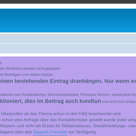
y.
der Ähnliches werden nicht geduldet.
en Beiträgen vom selben Nutzer.
einen bestehenden Eintrag dranhängen. Nur wenn es
ationen wie Smartmetertyp, Stromnetzbetreiber, Firmware-Version, verwendete Ein
ioniert, dies im Beitrag auch kundtun
und nicht sich einfa
st Überprüfen ob das Thema schon in den FAQ beantwortet wird.
 schon eine Anfrage über das Kontakformular gestellt wurde [oder umg
 Nutzern und nicht als Ersatz für Reklamationen, Gewährleistungs- ode
e Support über das
Support-Formular
zur Verfügung.