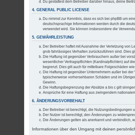
Du gestattest dem Betreiber darüber hinaus, deine Beit
4. GENERAL PUBLIC LICENSE
Du nimmst zur Kenntnis, dass es sich bei phpBB um eine
deutschsprachige Informationen werden durch die deuts
verwendet wird. Sie können insbesondere die Verwendun
5. GEWÄHRLEISTUNG
Der Betreiber haftet mit Ausnahme der Verletzung von Le
grob fahrlässiges Verhalten zurückzuführen sind. Dies 
Die Haftung ist gegenüber Verbrauchern außer bei vors
wesentlicher Vertragspflichten (Kardinalpflichten) auf
begrenzt. Dies gilt auch für mittelbare Folgeschäden 
Die Haftung ist gegenüber Unternehmern außer bei der V
typischerweise vorhersehbaren Schäden und im Übrigen 
Gewinn.
Die Haftungsbegrenzung der Absätze a bis c gilt sinnge
Ansprüche für eine Haftung aus zwingendem nationalem
6. ÄNDERUNGSVORBEHALT
Der Betreiber ist berechtigt, die Nutzungsbedingungen 
Der Nutzer ist berechtigt, den Änderungen zu widerspre
Die Änderungen gelten als anerkannt und verbindlich, 
Informationen über den Umgang mit deinen persönlich