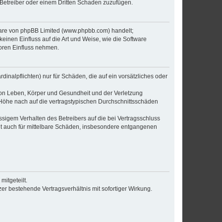
 Betreiber oder einem Dritten Schaden zuzufügen.
tware von phpBB Limited (www.phpbb.com) handelt;
inen Einfluss auf die Art und Weise, wie die Software
oren Einfluss nehmen.
inalpflichten) nur für Schäden, die auf ein vorsätzliches oder
von Leben, Körper und Gesundheit und der Verletzung
r Höhe nach auf die vertragstypischen Durchschnittsschäden
sigem Verhalten des Betreibers auf die bei Vertragsschluss
lt auch für mittelbare Schäden, insbesondere entgangenen
itgeteilt.
r bestehende Vertragsverhältnis mit sofortiger Wirkung.