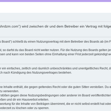
shrdzm.com“) wird zwischen dir und dem Betreiber ein Vertrag mit fo
Board“) schließt du einen Nutzungsvertrag mit dem Betreiber des Boards ab (im F
 so darfst du das Board nicht weiter nutzen. Für die Nutzung des Boards gelten jew
sen und kann von beiden Seiten ohne Einhaltung einer Frist jederzeit gekündigt w
ber ein einfaches, zeitlich und räumlich unbeschränktes und unentgeltliches Recht
auch nach Kündigung des Nutzungsvertrages bestehen.
ine Inhalte enthält, die gegen geltendes Recht oder die guten Sitten verstoßen. Du 
 zu verwenden.
erstößen gegen diese Nutzungsbedingungen oder anderer im Board veröffentlichte
ßen und dir ein Hausverbot erteilen.
ortung für die Inhalte von Beiträgen übernimmt, die er nicht selbst erstellt hat od
jederzeit zu löschen oder zu sperren.