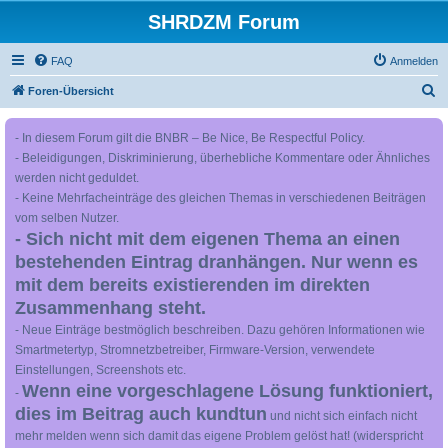
SHRDZM Forum
FAQ
Anmelden
S
Foren-Übersicht
u
- In diesem Forum gilt die BNBR – Be Nice, Be Respectful Policy.
c
- Beleidigungen, Diskriminierung, überhebliche Kommentare oder Ähnliches
h
werden nicht geduldet.
e
- Keine Mehrfacheinträge des gleichen Themas in verschiedenen Beiträgen
vom selben Nutzer.
- Sich nicht mit dem eigenen Thema an einen
bestehenden Eintrag dranhängen. Nur wenn es
mit dem bereits existierenden im direkten
Zusammenhang steht.
- Neue Einträge bestmöglich beschreiben. Dazu gehören Informationen wie
Smartmetertyp, Stromnetzbetreiber, Firmware-Version, verwendete
Einstellungen, Screenshots etc.
Wenn eine vorgeschlagene Lösung funktioniert,
-
dies im Beitrag auch kundtun
und nicht sich einfach nicht
mehr melden wenn sich damit das eigene Problem gelöst hat! (widerspricht