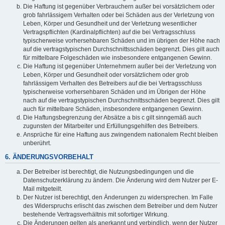
Die Haftung ist gegenüber Verbrauchern außer bei vorsätzlichem oder
grob fahrlässigem Verhalten oder bei Schäden aus der Verletzung von
Leben, Körper und Gesundheit und der Verletzung wesentlicher
Vertragspflichten (Kardinalpflichten) auf die bei Vertragsschluss
typischerweise vorhersehbaren Schäden und im übrigen der Höhe nach
auf die vertragstypischen Durchschnittsschäden begrenzt. Dies gilt auch
für mittelbare Folgeschäden wie insbesondere entgangenen Gewinn.
Die Haftung ist gegenüber Unternehmern außer bei der Verletzung von
Leben, Körper und Gesundheit oder vorsätzlichem oder grob
fahrlässigem Verhalten des Betreibers auf die bei Vertragsschluss
typischerweise vorhersehbaren Schäden und im Übrigen der Höhe
nach auf die vertragstypischen Durchschnittsschäden begrenzt. Dies gilt
auch für mittelbare Schäden, insbesondere entgangenen Gewinn.
Die Haftungsbegrenzung der Absätze a bis c gilt sinngemäß auch
zugunsten der Mitarbeiter und Erfüllungsgehilfen des Betreibers.
Ansprüche für eine Haftung aus zwingendem nationalem Recht bleiben
unberührt.
6. ÄNDERUNGSVORBEHALT
Der Betreiber ist berechtigt, die Nutzungsbedingungen und die
Datenschutzerklärung zu ändern. Die Änderung wird dem Nutzer per E-
Mail mitgeteilt.
Der Nutzer ist berechtigt, den Änderungen zu widersprechen. Im Falle
des Widerspruchs erlischt das zwischen dem Betreiber und dem Nutzer
bestehende Vertragsverhältnis mit sofortiger Wirkung.
Die Änderungen gelten als anerkannt und verbindlich, wenn der Nutzer