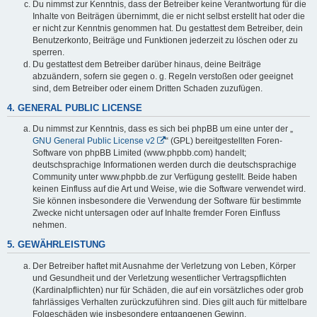
Du nimmst zur Kenntnis, dass der Betreiber keine Verantwortung für die
Inhalte von Beiträgen übernimmt, die er nicht selbst erstellt hat oder die
er nicht zur Kenntnis genommen hat. Du gestattest dem Betreiber, dein
Benutzerkonto, Beiträge und Funktionen jederzeit zu löschen oder zu
sperren.
Du gestattest dem Betreiber darüber hinaus, deine Beiträge
abzuändern, sofern sie gegen o. g. Regeln verstoßen oder geeignet
sind, dem Betreiber oder einem Dritten Schaden zuzufügen.
4. GENERAL PUBLIC LICENSE
Du nimmst zur Kenntnis, dass es sich bei phpBB um eine unter der „
GNU General Public License v2
“ (GPL) bereitgestellten Foren-
Software von phpBB Limited (www.phpbb.com) handelt;
deutschsprachige Informationen werden durch die deutschsprachige
Community unter www.phpbb.de zur Verfügung gestellt. Beide haben
keinen Einfluss auf die Art und Weise, wie die Software verwendet wird.
Sie können insbesondere die Verwendung der Software für bestimmte
Zwecke nicht untersagen oder auf Inhalte fremder Foren Einfluss
nehmen.
5. GEWÄHRLEISTUNG
Der Betreiber haftet mit Ausnahme der Verletzung von Leben, Körper
und Gesundheit und der Verletzung wesentlicher Vertragspflichten
(Kardinalpflichten) nur für Schäden, die auf ein vorsätzliches oder grob
fahrlässiges Verhalten zurückzuführen sind. Dies gilt auch für mittelbare
Folgeschäden wie insbesondere entgangenen Gewinn.