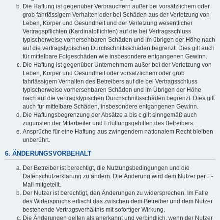
Die Haftung ist gegenüber Verbrauchern außer bei vorsätzlichem oder
grob fahrlässigem Verhalten oder bei Schäden aus der Verletzung von
Leben, Körper und Gesundheit und der Verletzung wesentlicher
Vertragspflichten (Kardinalpflichten) auf die bei Vertragsschluss
typischerweise vorhersehbaren Schäden und im übrigen der Höhe nach
auf die vertragstypischen Durchschnittsschäden begrenzt. Dies gilt auch
für mittelbare Folgeschäden wie insbesondere entgangenen Gewinn.
Die Haftung ist gegenüber Unternehmern außer bei der Verletzung von
Leben, Körper und Gesundheit oder vorsätzlichem oder grob
fahrlässigem Verhalten des Betreibers auf die bei Vertragsschluss
typischerweise vorhersehbaren Schäden und im Übrigen der Höhe
nach auf die vertragstypischen Durchschnittsschäden begrenzt. Dies gilt
auch für mittelbare Schäden, insbesondere entgangenen Gewinn.
Die Haftungsbegrenzung der Absätze a bis c gilt sinngemäß auch
zugunsten der Mitarbeiter und Erfüllungsgehilfen des Betreibers.
Ansprüche für eine Haftung aus zwingendem nationalem Recht bleiben
unberührt.
6. ÄNDERUNGSVORBEHALT
Der Betreiber ist berechtigt, die Nutzungsbedingungen und die
Datenschutzerklärung zu ändern. Die Änderung wird dem Nutzer per E-
Mail mitgeteilt.
Der Nutzer ist berechtigt, den Änderungen zu widersprechen. Im Falle
des Widerspruchs erlischt das zwischen dem Betreiber und dem Nutzer
bestehende Vertragsverhältnis mit sofortiger Wirkung.
Die Änderungen gelten als anerkannt und verbindlich, wenn der Nutzer