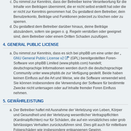
Du nimmst zur Kenntnis, dass der Betreiber keine Verantwortung für die
Inhalte von Beiträgen übernimmt, die er nicht selbst erstellt hat oder die
er nicht zur Kenntnis genommen hat. Du gestattest dem Betreiber, dein
Benutzerkonto, Beiträge und Funktionen jederzeit zu löschen oder zu
sperren.
Du gestattest dem Betreiber darüber hinaus, deine Beiträge
abzuändern, sofern sie gegen o. g. Regeln verstoßen oder geeignet
sind, dem Betreiber oder einem Dritten Schaden zuzufügen.
4. GENERAL PUBLIC LICENSE
Du nimmst zur Kenntnis, dass es sich bei phpBB um eine unter der „
GNU General Public License v2
“ (GPL) bereitgestellten Foren-
Software von phpBB Limited (www.phpbb.com) handelt;
deutschsprachige Informationen werden durch die deutschsprachige
Community unter www.phpbb.de zur Verfügung gestellt. Beide haben
keinen Einfluss auf die Art und Weise, wie die Software verwendet wird.
Sie können insbesondere die Verwendung der Software für bestimmte
Zwecke nicht untersagen oder auf Inhalte fremder Foren Einfluss
nehmen.
5. GEWÄHRLEISTUNG
Der Betreiber haftet mit Ausnahme der Verletzung von Leben, Körper
und Gesundheit und der Verletzung wesentlicher Vertragspflichten
(Kardinalpflichten) nur für Schäden, die auf ein vorsätzliches oder grob
fahrlässiges Verhalten zurückzuführen sind. Dies gilt auch für mittelbare
Folgeschäden wie insbesondere entgangenen Gewinn.