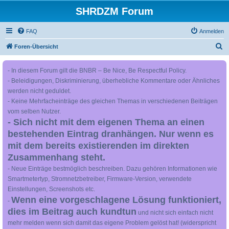
SHRDZM Forum
FAQ
Anmelden
S
Foren-Übersicht
u
- In diesem Forum gilt die BNBR – Be Nice, Be Respectful Policy.
c
- Beleidigungen, Diskriminierung, überhebliche Kommentare oder Ähnliches
h
werden nicht geduldet.
e
- Keine Mehrfacheinträge des gleichen Themas in verschiedenen Beiträgen
vom selben Nutzer.
- Sich nicht mit dem eigenen Thema an einen
bestehenden Eintrag dranhängen. Nur wenn es
mit dem bereits existierenden im direkten
Zusammenhang steht.
- Neue Einträge bestmöglich beschreiben. Dazu gehören Informationen wie
Smartmetertyp, Stromnetzbetreiber, Firmware-Version, verwendete
Einstellungen, Screenshots etc.
Wenn eine vorgeschlagene Lösung funktioniert,
-
dies im Beitrag auch kundtun
und nicht sich einfach nicht
mehr melden wenn sich damit das eigene Problem gelöst hat! (widerspricht