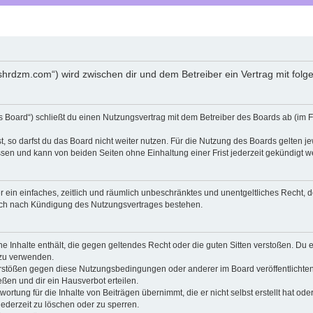
shrdzm.com“) wird zwischen dir und dem Betreiber ein Vertrag mit fo
Board“) schließt du einen Nutzungsvertrag mit dem Betreiber des Boards ab (im F
 so darfst du das Board nicht weiter nutzen. Für die Nutzung des Boards gelten jew
sen und kann von beiden Seiten ohne Einhaltung einer Frist jederzeit gekündigt w
ber ein einfaches, zeitlich und räumlich unbeschränktes und unentgeltliches Recht
auch nach Kündigung des Nutzungsvertrages bestehen.
ine Inhalte enthält, die gegen geltendes Recht oder die guten Sitten verstoßen. Du 
 zu verwenden.
erstößen gegen diese Nutzungsbedingungen oder anderer im Board veröffentlichte
ßen und dir ein Hausverbot erteilen.
ortung für die Inhalte von Beiträgen übernimmt, die er nicht selbst erstellt hat od
jederzeit zu löschen oder zu sperren.