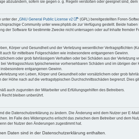
räge abzuändern, sofern sie gegen o. g. Regeln verstoßen oder geeignet sind, dem
 unter der „
GNU General Public License v2
“ (GPL) bereitgestellten Foren-Sof
chsprachige Community unter www.phpbb.de zur Verfügung gestellt. Beide haben ke
g der Software für bestimmte Zwecke nicht untersagen oder auf Inhalte fremder F
ben, Körper und Gesundheit und der Verletzung wesentlicher Vertragspflichten (Kard
gilt auch für mittelbare Folgeschäden wie insbesondere entgangenen Gewinn.
ätzlichem oder grob fahrlässigem Verhalten oder bei Schäden aus der Verletzung 
 die bei Vertragsschluss typischerweise vorhersehbaren Schäden und im übrigen de
wie insbesondere entgangenen Gewinn.
erletzung von Leben, Körper und Gesundheit oder vorsätzlichem oder grob fahrläs
der Höhe nach auf die vertragstypischen Durchschnittsschäden begrenzt. Dies gi
mäß auch zugunsten der Mitarbeiter und Erfüllungsgehilfen des Betreibers.
 Recht bleiben unberührt.
und die Datenschutzerklärung zu ändern. Die Änderung wird dem Nutzer per E-Mail m
chen. Im Falle des Widerspruchs erlischt das zwischen dem Betreiber und dem Nutze
wenn der Nutzer den Änderungen zugestimmt hat.
en Daten sind in der Datenschutzerklärung enthalten.