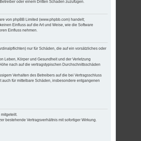
 Betreiber oder einem Dritten Schaden zuzufügen.
tware von phpBB Limited (www.phpbb.com) handelt;
inen Einfluss auf die Art und Weise, wie die Software
oren Einfluss nehmen.
inalpflichten) nur für Schäden, die auf ein vorsätzliches oder
von Leben, Körper und Gesundheit und der Verletzung
r Höhe nach auf die vertragstypischen Durchschnittsschäden
sigem Verhalten des Betreibers auf die bei Vertragsschluss
lt auch für mittelbare Schäden, insbesondere entgangenen
itgeteilt.
r bestehende Vertragsverhältnis mit sofortiger Wirkung.