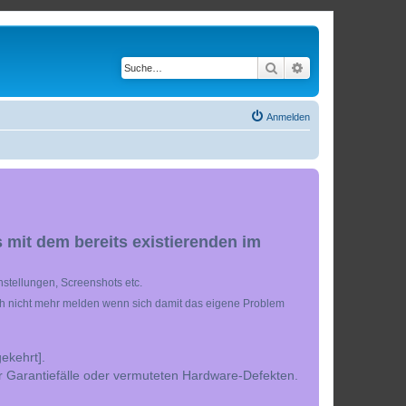
Suche
Erweiterte Suche
Anmelden
 mit dem bereits existierenden im
stellungen, Screenshots etc.
ch nicht mehr melden wenn sich damit das eigene Problem
ekehrt].
r Garantiefälle oder vermuteten Hardware-Defekten.