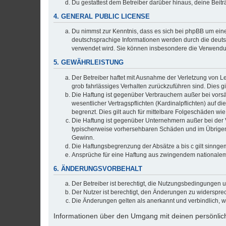
Du gestattest dem Betreiber darüber hinaus, deine Beit
4. GENERAL PUBLIC LICENSE
Du nimmst zur Kenntnis, dass es sich bei phpBB um eine
deutschsprachige Informationen werden durch die deuts
verwendet wird. Sie können insbesondere die Verwendun
5. GEWÄHRLEISTUNG
Der Betreiber haftet mit Ausnahme der Verletzung von Le
grob fahrlässiges Verhalten zurückzuführen sind. Dies 
Die Haftung ist gegenüber Verbrauchern außer bei vors
wesentlicher Vertragspflichten (Kardinalpflichten) auf
begrenzt. Dies gilt auch für mittelbare Folgeschäden 
Die Haftung ist gegenüber Unternehmern außer bei der V
typischerweise vorhersehbaren Schäden und im Übrigen 
Gewinn.
Die Haftungsbegrenzung der Absätze a bis c gilt sinnge
Ansprüche für eine Haftung aus zwingendem nationalem
6. ÄNDERUNGSVORBEHALT
Der Betreiber ist berechtigt, die Nutzungsbedingungen 
Der Nutzer ist berechtigt, den Änderungen zu widerspre
Die Änderungen gelten als anerkannt und verbindlich, 
Informationen über den Umgang mit deinen persönlich