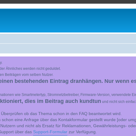
y.
der Ähnliches werden nicht geduldet.
en Beiträgen vom selben Nutzer.
einen bestehenden Eintrag dranhängen. Nur wenn es
ationen wie Smartmetertyp, Stromnetzbetreiber, Firmware-Version, verwendete Ein
ioniert, dies im Beitrag auch kundtun
und nicht sich einfa
st Überprüfen ob das Thema schon in den FAQ beantwortet wird.
 schon eine Anfrage über das Kontakformular gestellt wurde [oder umg
 Nutzern und nicht als Ersatz für Reklamationen, Gewährleistungs- ode
e Support über das
Support-Formular
zur Verfügung.