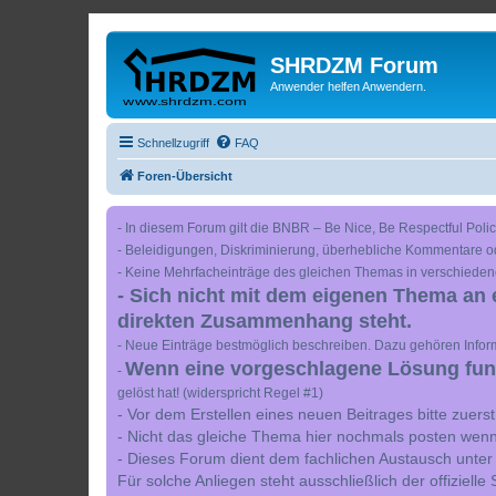
SHRDZM Forum
Anwender helfen Anwendern.
Schnellzugriff
FAQ
Foren-Übersicht
- In diesem Forum gilt die BNBR – Be Nice, Be Respectful Polic
- Beleidigungen, Diskriminierung, überhebliche Kommentare o
- Keine Mehrfacheinträge des gleichen Themas in verschieden
- Sich nicht mit dem eigenen Thema an 
direkten Zusammenhang steht.
- Neue Einträge bestmöglich beschreiben. Dazu gehören Inform
Wenn eine vorgeschlagene Lösung funkt
-
gelöst hat! (widerspricht Regel #1)
- Vor dem Erstellen eines neuen Beitrages bitte zuer
- Nicht das gleiche Thema hier nochmals posten wenn
- Dieses Forum dient dem fachlichen Austausch unter
Für solche Anliegen steht ausschließlich der offiziell