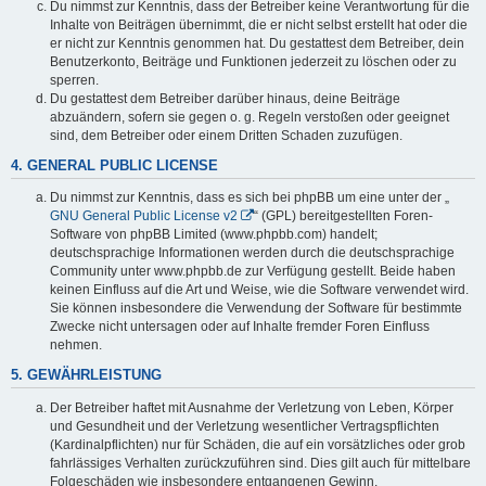
Du nimmst zur Kenntnis, dass der Betreiber keine Verantwortung für die
Inhalte von Beiträgen übernimmt, die er nicht selbst erstellt hat oder die
er nicht zur Kenntnis genommen hat. Du gestattest dem Betreiber, dein
Benutzerkonto, Beiträge und Funktionen jederzeit zu löschen oder zu
sperren.
Du gestattest dem Betreiber darüber hinaus, deine Beiträge
abzuändern, sofern sie gegen o. g. Regeln verstoßen oder geeignet
sind, dem Betreiber oder einem Dritten Schaden zuzufügen.
4. GENERAL PUBLIC LICENSE
Du nimmst zur Kenntnis, dass es sich bei phpBB um eine unter der „
GNU General Public License v2
“ (GPL) bereitgestellten Foren-
Software von phpBB Limited (www.phpbb.com) handelt;
deutschsprachige Informationen werden durch die deutschsprachige
Community unter www.phpbb.de zur Verfügung gestellt. Beide haben
keinen Einfluss auf die Art und Weise, wie die Software verwendet wird.
Sie können insbesondere die Verwendung der Software für bestimmte
Zwecke nicht untersagen oder auf Inhalte fremder Foren Einfluss
nehmen.
5. GEWÄHRLEISTUNG
Der Betreiber haftet mit Ausnahme der Verletzung von Leben, Körper
und Gesundheit und der Verletzung wesentlicher Vertragspflichten
(Kardinalpflichten) nur für Schäden, die auf ein vorsätzliches oder grob
fahrlässiges Verhalten zurückzuführen sind. Dies gilt auch für mittelbare
Folgeschäden wie insbesondere entgangenen Gewinn.