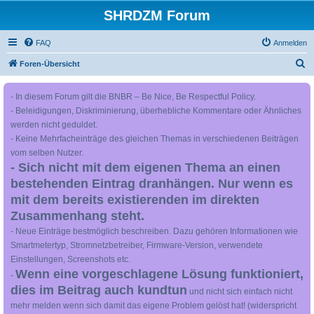
SHRDZM Forum
FAQ
Anmelden
S
Foren-Übersicht
u
- In diesem Forum gilt die BNBR – Be Nice, Be Respectful Policy.
c
- Beleidigungen, Diskriminierung, überhebliche Kommentare oder Ähnliches
h
werden nicht geduldet.
e
- Keine Mehrfacheinträge des gleichen Themas in verschiedenen Beiträgen
vom selben Nutzer.
- Sich nicht mit dem eigenen Thema an einen
bestehenden Eintrag dranhängen. Nur wenn es
mit dem bereits existierenden im direkten
Zusammenhang steht.
- Neue Einträge bestmöglich beschreiben. Dazu gehören Informationen wie
Smartmetertyp, Stromnetzbetreiber, Firmware-Version, verwendete
Einstellungen, Screenshots etc.
Wenn eine vorgeschlagene Lösung funktioniert,
-
dies im Beitrag auch kundtun
und nicht sich einfach nicht
mehr melden wenn sich damit das eigene Problem gelöst hat! (widerspricht