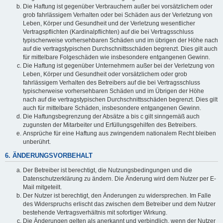
Die Haftung ist gegenüber Verbrauchern außer bei vorsätzlichem oder
grob fahrlässigem Verhalten oder bei Schäden aus der Verletzung von
Leben, Körper und Gesundheit und der Verletzung wesentlicher
Vertragspflichten (Kardinalpflichten) auf die bei Vertragsschluss
typischerweise vorhersehbaren Schäden und im übrigen der Höhe nach
auf die vertragstypischen Durchschnittsschäden begrenzt. Dies gilt auch
für mittelbare Folgeschäden wie insbesondere entgangenen Gewinn.
Die Haftung ist gegenüber Unternehmern außer bei der Verletzung von
Leben, Körper und Gesundheit oder vorsätzlichem oder grob
fahrlässigem Verhalten des Betreibers auf die bei Vertragsschluss
typischerweise vorhersehbaren Schäden und im Übrigen der Höhe
nach auf die vertragstypischen Durchschnittsschäden begrenzt. Dies gilt
auch für mittelbare Schäden, insbesondere entgangenen Gewinn.
Die Haftungsbegrenzung der Absätze a bis c gilt sinngemäß auch
zugunsten der Mitarbeiter und Erfüllungsgehilfen des Betreibers.
Ansprüche für eine Haftung aus zwingendem nationalem Recht bleiben
unberührt.
6. ÄNDERUNGSVORBEHALT
Der Betreiber ist berechtigt, die Nutzungsbedingungen und die
Datenschutzerklärung zu ändern. Die Änderung wird dem Nutzer per E-
Mail mitgeteilt.
Der Nutzer ist berechtigt, den Änderungen zu widersprechen. Im Falle
des Widerspruchs erlischt das zwischen dem Betreiber und dem Nutzer
bestehende Vertragsverhältnis mit sofortiger Wirkung.
Die Änderungen gelten als anerkannt und verbindlich, wenn der Nutzer