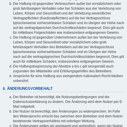
Die Haftung ist gegenüber Verbrauchern außer bei vorsätzlichem oder
grob fahrlässigem Verhalten oder bei Schäden aus der Verletzung von
Leben, Körper und Gesundheit und der Verletzung wesentlicher
Vertragspflichten (Kardinalpflichten) auf die bei Vertragsschluss
typischerweise vorhersehbaren Schäden und im übrigen der Höhe nach
auf die vertragstypischen Durchschnittsschäden begrenzt. Dies gilt auch
für mittelbare Folgeschäden wie insbesondere entgangenen Gewinn.
Die Haftung ist gegenüber Unternehmern außer bei der Verletzung von
Leben, Körper und Gesundheit oder vorsätzlichem oder grob
fahrlässigem Verhalten des Betreibers auf die bei Vertragsschluss
typischerweise vorhersehbaren Schäden und im Übrigen der Höhe
nach auf die vertragstypischen Durchschnittsschäden begrenzt. Dies gilt
auch für mittelbare Schäden, insbesondere entgangenen Gewinn.
Die Haftungsbegrenzung der Absätze a bis c gilt sinngemäß auch
zugunsten der Mitarbeiter und Erfüllungsgehilfen des Betreibers.
Ansprüche für eine Haftung aus zwingendem nationalem Recht bleiben
unberührt.
6. ÄNDERUNGSVORBEHALT
Der Betreiber ist berechtigt, die Nutzungsbedingungen und die
Datenschutzerklärung zu ändern. Die Änderung wird dem Nutzer per E-
Mail mitgeteilt.
Der Nutzer ist berechtigt, den Änderungen zu widersprechen. Im Falle
des Widerspruchs erlischt das zwischen dem Betreiber und dem Nutzer
bestehende Vertragsverhältnis mit sofortiger Wirkung.
Die Änderungen gelten als anerkannt und verbindlich, wenn der Nutzer