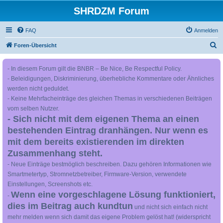
SHRDZM Forum
FAQ
Anmelden
S
Foren-Übersicht
u
- In diesem Forum gilt die BNBR – Be Nice, Be Respectful Policy.
c
- Beleidigungen, Diskriminierung, überhebliche Kommentare oder Ähnliches
h
werden nicht geduldet.
e
- Keine Mehrfacheinträge des gleichen Themas in verschiedenen Beiträgen
vom selben Nutzer.
- Sich nicht mit dem eigenen Thema an einen
bestehenden Eintrag dranhängen. Nur wenn es
mit dem bereits existierenden im direkten
Zusammenhang steht.
- Neue Einträge bestmöglich beschreiben. Dazu gehören Informationen wie
Smartmetertyp, Stromnetzbetreiber, Firmware-Version, verwendete
Einstellungen, Screenshots etc.
Wenn eine vorgeschlagene Lösung funktioniert,
-
dies im Beitrag auch kundtun
und nicht sich einfach nicht
mehr melden wenn sich damit das eigene Problem gelöst hat! (widerspricht