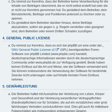
Du nimmst zur Kenntnis, dass der Betreiber keine Verantwortung für die
Inhalte von Beiträgen übernimmt, die er nicht selbst erstellt hat oder die
er nicht zur Kenntnis genommen hat. Du gestattest dem Betreiber, dein
Benutzerkonto, Beiträge und Funktionen jederzeit zu löschen oder zu
sperren.
Du gestattest dem Betreiber darüber hinaus, deine Beiträge
abzuändern, sofern sie gegen o. g. Regeln verstoßen oder geeignet
sind, dem Betreiber oder einem Dritten Schaden zuzufügen.
4. GENERAL PUBLIC LICENSE
Du nimmst zur Kenntnis, dass es sich bei phpBB um eine unter der „
GNU General Public License v2
“ (GPL) bereitgestellten Foren-
Software von phpBB Limited (www.phpbb.com) handelt;
deutschsprachige Informationen werden durch die deutschsprachige
Community unter www.phpbb.de zur Verfügung gestellt. Beide haben
keinen Einfluss auf die Art und Weise, wie die Software verwendet wird.
Sie können insbesondere die Verwendung der Software für bestimmte
Zwecke nicht untersagen oder auf Inhalte fremder Foren Einfluss
nehmen.
5. GEWÄHRLEISTUNG
Der Betreiber haftet mit Ausnahme der Verletzung von Leben, Körper
und Gesundheit und der Verletzung wesentlicher Vertragspflichten
(Kardinalpflichten) nur für Schäden, die auf ein vorsätzliches oder grob
fahrlässiges Verhalten zurückzuführen sind. Dies gilt auch für mittelbare
Folgeschäden wie insbesondere entgangenen Gewinn.