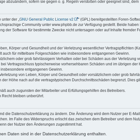
räge abzuändern, sofern sie gegen o. g. Regeln verstoßen oder geeignet sind, dem
 unter der „
GNU General Public License v2
“ (GPL) bereitgestellten Foren-Sof
chsprachige Community unter www.phpbb.de zur Verfügung gestellt. Beide haben ke
g der Software für bestimmte Zwecke nicht untersagen oder auf Inhalte fremder F
ben, Körper und Gesundheit und der Verletzung wesentlicher Vertragspflichten (Kard
gilt auch für mittelbare Folgeschäden wie insbesondere entgangenen Gewinn.
ätzlichem oder grob fahrlässigem Verhalten oder bei Schäden aus der Verletzung 
 die bei Vertragsschluss typischerweise vorhersehbaren Schäden und im übrigen de
wie insbesondere entgangenen Gewinn.
erletzung von Leben, Körper und Gesundheit oder vorsätzlichem oder grob fahrläs
der Höhe nach auf die vertragstypischen Durchschnittsschäden begrenzt. Dies gi
mäß auch zugunsten der Mitarbeiter und Erfüllungsgehilfen des Betreibers.
 Recht bleiben unberührt.
und die Datenschutzerklärung zu ändern. Die Änderung wird dem Nutzer per E-Mail m
chen. Im Falle des Widerspruchs erlischt das zwischen dem Betreiber und dem Nutze
wenn der Nutzer den Änderungen zugestimmt hat.
en Daten sind in der Datenschutzerklärung enthalten.