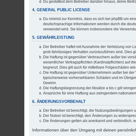
Du gestattest dem Betreiber darüber hinaus, deine Beit
4. GENERAL PUBLIC LICENSE
Du nimmst zur Kenntnis, dass es sich bei phpBB um eine
deutschsprachige Informationen werden durch die deuts
verwendet wird. Sie können insbesondere die Verwendun
5. GEWÄHRLEISTUNG
Der Betreiber haftet mit Ausnahme der Verletzung von Le
grob fahrlässiges Verhalten zurückzuführen sind. Dies 
Die Haftung ist gegenüber Verbrauchern außer bei vors
wesentlicher Vertragspflichten (Kardinalpflichten) auf
begrenzt. Dies gilt auch für mittelbare Folgeschäden 
Die Haftung ist gegenüber Unternehmern außer bei der V
typischerweise vorhersehbaren Schäden und im Übrigen 
Gewinn.
Die Haftungsbegrenzung der Absätze a bis c gilt sinnge
Ansprüche für eine Haftung aus zwingendem nationalem
6. ÄNDERUNGSVORBEHALT
Der Betreiber ist berechtigt, die Nutzungsbedingungen 
Der Nutzer ist berechtigt, den Änderungen zu widerspre
Die Änderungen gelten als anerkannt und verbindlich, 
Informationen über den Umgang mit deinen persönlich