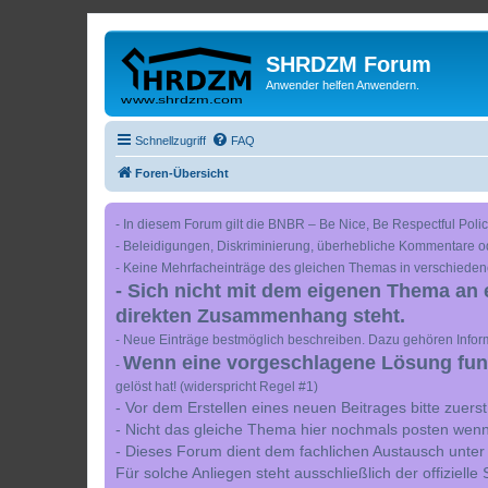
SHRDZM Forum
Anwender helfen Anwendern.
Schnellzugriff
FAQ
Foren-Übersicht
- In diesem Forum gilt die BNBR – Be Nice, Be Respectful Polic
- Beleidigungen, Diskriminierung, überhebliche Kommentare o
- Keine Mehrfacheinträge des gleichen Themas in verschieden
- Sich nicht mit dem eigenen Thema an 
direkten Zusammenhang steht.
- Neue Einträge bestmöglich beschreiben. Dazu gehören Inform
Wenn eine vorgeschlagene Lösung funkt
-
gelöst hat! (widerspricht Regel #1)
- Vor dem Erstellen eines neuen Beitrages bitte zuer
- Nicht das gleiche Thema hier nochmals posten wenn
- Dieses Forum dient dem fachlichen Austausch unter
Für solche Anliegen steht ausschließlich der offiziell