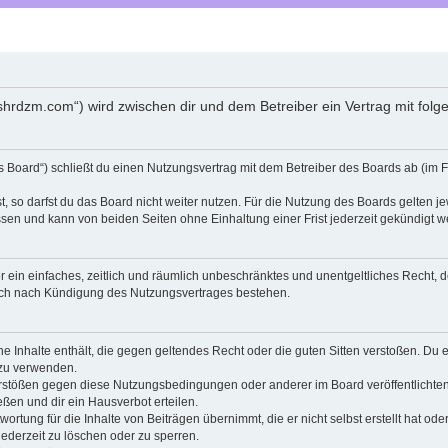
shrdzm.com“) wird zwischen dir und dem Betreiber ein Vertrag mit fo
Board“) schließt du einen Nutzungsvertrag mit dem Betreiber des Boards ab (im F
 so darfst du das Board nicht weiter nutzen. Für die Nutzung des Boards gelten jew
sen und kann von beiden Seiten ohne Einhaltung einer Frist jederzeit gekündigt w
ber ein einfaches, zeitlich und räumlich unbeschränktes und unentgeltliches Recht
auch nach Kündigung des Nutzungsvertrages bestehen.
ine Inhalte enthält, die gegen geltendes Recht oder die guten Sitten verstoßen. Du 
 zu verwenden.
erstößen gegen diese Nutzungsbedingungen oder anderer im Board veröffentlichte
ßen und dir ein Hausverbot erteilen.
ortung für die Inhalte von Beiträgen übernimmt, die er nicht selbst erstellt hat od
jederzeit zu löschen oder zu sperren.