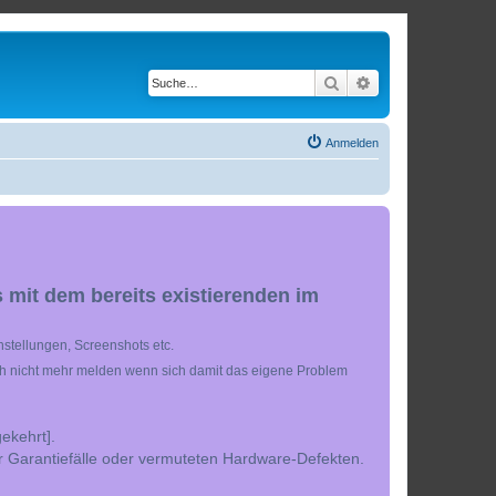
Suche
Erweiterte Suche
Anmelden
 mit dem bereits existierenden im
stellungen, Screenshots etc.
ch nicht mehr melden wenn sich damit das eigene Problem
ekehrt].
r Garantiefälle oder vermuteten Hardware-Defekten.