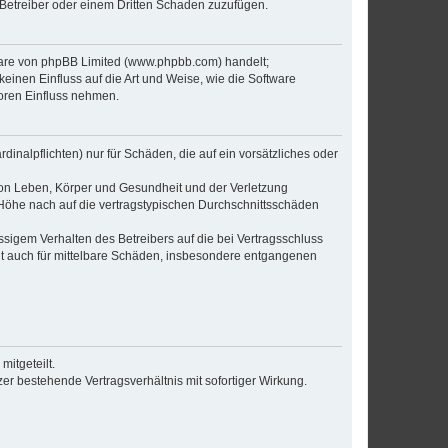
 Betreiber oder einem Dritten Schaden zuzufügen.
tware von phpBB Limited (www.phpbb.com) handelt;
inen Einfluss auf die Art und Weise, wie die Software
oren Einfluss nehmen.
inalpflichten) nur für Schäden, die auf ein vorsätzliches oder
von Leben, Körper und Gesundheit und der Verletzung
r Höhe nach auf die vertragstypischen Durchschnittsschäden
sigem Verhalten des Betreibers auf die bei Vertragsschluss
lt auch für mittelbare Schäden, insbesondere entgangenen
itgeteilt.
r bestehende Vertragsverhältnis mit sofortiger Wirkung.