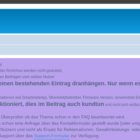
y.
der Ähnliches werden nicht geduldet.
en Beiträgen vom selben Nutzer.
einen bestehenden Eintrag dranhängen. Nur wenn es
ationen wie Smartmetertyp, Stromnetzbetreiber, Firmware-Version, verwendete Ein
ioniert, dies im Beitrag auch kundtun
und nicht sich einfa
st Überprüfen ob das Thema schon in den FAQ beantwortet wird.
 schon eine Anfrage über das Kontakformular gestellt wurde [oder umg
 Nutzern und nicht als Ersatz für Reklamationen, Gewährleistungs- ode
e Support über das
Support-Formular
zur Verfügung.