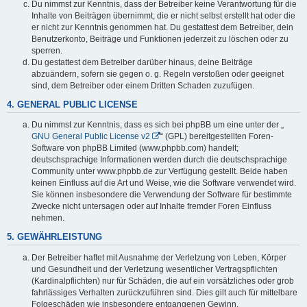
Du nimmst zur Kenntnis, dass der Betreiber keine Verantwortung für die
Inhalte von Beiträgen übernimmt, die er nicht selbst erstellt hat oder die
er nicht zur Kenntnis genommen hat. Du gestattest dem Betreiber, dein
Benutzerkonto, Beiträge und Funktionen jederzeit zu löschen oder zu
sperren.
Du gestattest dem Betreiber darüber hinaus, deine Beiträge
abzuändern, sofern sie gegen o. g. Regeln verstoßen oder geeignet
sind, dem Betreiber oder einem Dritten Schaden zuzufügen.
4. GENERAL PUBLIC LICENSE
Du nimmst zur Kenntnis, dass es sich bei phpBB um eine unter der „
GNU General Public License v2
“ (GPL) bereitgestellten Foren-
Software von phpBB Limited (www.phpbb.com) handelt;
deutschsprachige Informationen werden durch die deutschsprachige
Community unter www.phpbb.de zur Verfügung gestellt. Beide haben
keinen Einfluss auf die Art und Weise, wie die Software verwendet wird.
Sie können insbesondere die Verwendung der Software für bestimmte
Zwecke nicht untersagen oder auf Inhalte fremder Foren Einfluss
nehmen.
5. GEWÄHRLEISTUNG
Der Betreiber haftet mit Ausnahme der Verletzung von Leben, Körper
und Gesundheit und der Verletzung wesentlicher Vertragspflichten
(Kardinalpflichten) nur für Schäden, die auf ein vorsätzliches oder grob
fahrlässiges Verhalten zurückzuführen sind. Dies gilt auch für mittelbare
Folgeschäden wie insbesondere entgangenen Gewinn.