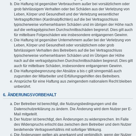
Die Haftung ist gegenüber Verbrauchern außer bei vorsätzlichem oder
grob fahrlässigem Verhalten oder bei Schäden aus der Verletzung von
Leben, Körper und Gesundheit und der Verletzung wesentlicher
Vertragspflichten (Kardinalpflichten) auf die bei Vertragsschluss
typischerweise vorhersehbaren Schäden und im übrigen der Höhe nach
auf die vertragstypischen Durchschnittsschäden begrenzt. Dies gilt auch
für mittelbare Folgeschäden wie insbesondere entgangenen Gewinn.
Die Haftung ist gegenüber Unternehmern außer bei der Verletzung von
Leben, Körper und Gesundheit oder vorsätzlichem oder grob
fahrlässigem Verhalten des Betreibers auf die bei Vertragsschluss
typischerweise vorhersehbaren Schäden und im Übrigen der Höhe
nach auf die vertragstypischen Durchschnittsschäden begrenzt. Dies gilt
auch für mittelbare Schäden, insbesondere entgangenen Gewinn.
Die Haftungsbegrenzung der Absätze a bis c gilt sinngemäß auch
zugunsten der Mitarbeiter und Erfüllungsgehilfen des Betreibers.
Ansprüche für eine Haftung aus zwingendem nationalem Recht bleiben
unberührt.
6. ÄNDERUNGSVORBEHALT
Der Betreiber ist berechtigt, die Nutzungsbedingungen und die
Datenschutzerklärung zu ändern. Die Änderung wird dem Nutzer per E-
Mail mitgeteilt.
Der Nutzer ist berechtigt, den Änderungen zu widersprechen. Im Falle
des Widerspruchs erlischt das zwischen dem Betreiber und dem Nutzer
bestehende Vertragsverhältnis mit sofortiger Wirkung.
Die Änderungen gelten als anerkannt und verbindlich, wenn der Nutzer