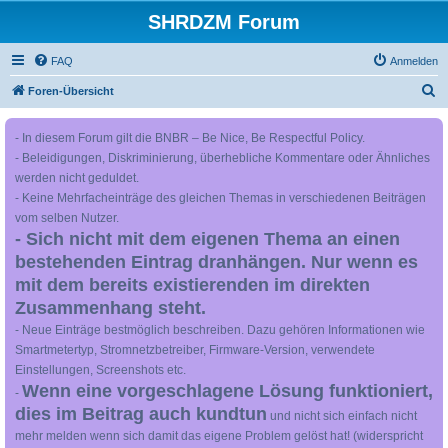
SHRDZM Forum
FAQ
Anmelden
S
Foren-Übersicht
u
- In diesem Forum gilt die BNBR – Be Nice, Be Respectful Policy.
c
- Beleidigungen, Diskriminierung, überhebliche Kommentare oder Ähnliches
h
werden nicht geduldet.
e
- Keine Mehrfacheinträge des gleichen Themas in verschiedenen Beiträgen
vom selben Nutzer.
- Sich nicht mit dem eigenen Thema an einen
bestehenden Eintrag dranhängen. Nur wenn es
mit dem bereits existierenden im direkten
Zusammenhang steht.
- Neue Einträge bestmöglich beschreiben. Dazu gehören Informationen wie
Smartmetertyp, Stromnetzbetreiber, Firmware-Version, verwendete
Einstellungen, Screenshots etc.
Wenn eine vorgeschlagene Lösung funktioniert,
-
dies im Beitrag auch kundtun
und nicht sich einfach nicht
mehr melden wenn sich damit das eigene Problem gelöst hat! (widerspricht