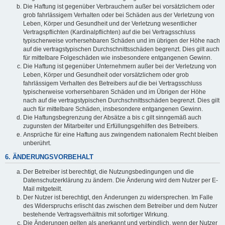
Die Haftung ist gegenüber Verbrauchern außer bei vorsätzlichem oder
grob fahrlässigem Verhalten oder bei Schäden aus der Verletzung von
Leben, Körper und Gesundheit und der Verletzung wesentlicher
Vertragspflichten (Kardinalpflichten) auf die bei Vertragsschluss
typischerweise vorhersehbaren Schäden und im übrigen der Höhe nach
auf die vertragstypischen Durchschnittsschäden begrenzt. Dies gilt auch
für mittelbare Folgeschäden wie insbesondere entgangenen Gewinn.
Die Haftung ist gegenüber Unternehmern außer bei der Verletzung von
Leben, Körper und Gesundheit oder vorsätzlichem oder grob
fahrlässigem Verhalten des Betreibers auf die bei Vertragsschluss
typischerweise vorhersehbaren Schäden und im Übrigen der Höhe
nach auf die vertragstypischen Durchschnittsschäden begrenzt. Dies gilt
auch für mittelbare Schäden, insbesondere entgangenen Gewinn.
Die Haftungsbegrenzung der Absätze a bis c gilt sinngemäß auch
zugunsten der Mitarbeiter und Erfüllungsgehilfen des Betreibers.
Ansprüche für eine Haftung aus zwingendem nationalem Recht bleiben
unberührt.
6. ÄNDERUNGSVORBEHALT
Der Betreiber ist berechtigt, die Nutzungsbedingungen und die
Datenschutzerklärung zu ändern. Die Änderung wird dem Nutzer per E-
Mail mitgeteilt.
Der Nutzer ist berechtigt, den Änderungen zu widersprechen. Im Falle
des Widerspruchs erlischt das zwischen dem Betreiber und dem Nutzer
bestehende Vertragsverhältnis mit sofortiger Wirkung.
Die Änderungen gelten als anerkannt und verbindlich, wenn der Nutzer