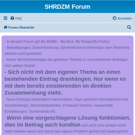
SHRDZM Forum
FAQ
Anmelden
S
Foren-Übersicht
u
- In diesem Forum gilt die BNBR – Be Nice, Be Respectful Policy.
c
- Beleidigungen, Diskriminierung, überhebliche Kommentare oder Ähnliches
h
werden nicht geduldet.
e
- Keine Mehrfacheinträge des gleichen Themas in verschiedenen Beiträgen
vom selben Nutzer.
- Sich nicht mit dem eigenen Thema an einen
bestehenden Eintrag dranhängen. Nur wenn es
mit dem bereits existierenden im direkten
Zusammenhang steht.
- Neue Einträge bestmöglich beschreiben. Dazu gehören Informationen wie
Smartmetertyp, Stromnetzbetreiber, Firmware-Version, verwendete
Einstellungen, Screenshots etc.
Wenn eine vorgeschlagene Lösung funktioniert,
-
dies im Beitrag auch kundtun
und nicht sich einfach nicht
mehr melden wenn sich damit das eigene Problem gelöst hat! (widerspricht