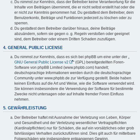
Du nimmst zur Kenntnis, dass der Betreiber keine Verantwortung für die
Inhalte von Beiträgen übernimmt, die er nicht selbst erstellt hat oder die
er nicht zur Kenntnis genommen hat. Du gestattest dem Betreiber, dein
Benutzerkonto, Beiträge und Funktionen jederzeit zu löschen oder zu
sperren.
Du gestattest dem Betreiber darüber hinaus, deine Beiträge
abzuändern, sofern sie gegen o. g. Regeln verstoßen oder geeignet
sind, dem Betreiber oder einem Dritten Schaden zuzufügen.
4. GENERAL PUBLIC LICENSE
Du nimmst zur Kenntnis, dass es sich bei phpBB um eine unter der „
GNU General Public License v2
“ (GPL) bereitgestellten Foren-
Software von phpBB Limited (www.phpbb.com) handelt;
deutschsprachige Informationen werden durch die deutschsprachige
Community unter www.phpbb.de zur Verfügung gestellt. Beide haben
keinen Einfluss auf die Art und Weise, wie die Software verwendet wird.
Sie können insbesondere die Verwendung der Software für bestimmte
Zwecke nicht untersagen oder auf Inhalte fremder Foren Einfluss
nehmen.
5. GEWÄHRLEISTUNG
Der Betreiber haftet mit Ausnahme der Verletzung von Leben, Körper
und Gesundheit und der Verletzung wesentlicher Vertragspflichten
(Kardinalpflichten) nur für Schäden, die auf ein vorsätzliches oder grob
fahrlässiges Verhalten zurückzuführen sind. Dies gilt auch für mittelbare
Folgeschäden wie insbesondere entgangenen Gewinn.