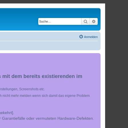
Suche
Erweiterte Suche
Anmelden
 mit dem bereits existierenden im
stellungen, Screenshots etc.
ch nicht mehr melden wenn sich damit das eigene Problem
ekehrt].
r Garantiefälle oder vermuteten Hardware-Defekten.