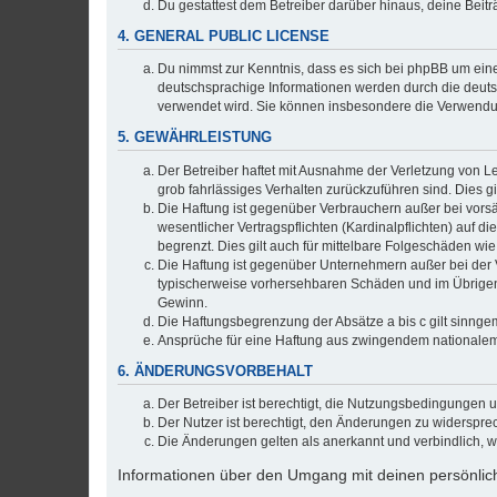
Du gestattest dem Betreiber darüber hinaus, deine Beit
4. GENERAL PUBLIC LICENSE
Du nimmst zur Kenntnis, dass es sich bei phpBB um eine
deutschsprachige Informationen werden durch die deuts
verwendet wird. Sie können insbesondere die Verwendun
5. GEWÄHRLEISTUNG
Der Betreiber haftet mit Ausnahme der Verletzung von Le
grob fahrlässiges Verhalten zurückzuführen sind. Dies 
Die Haftung ist gegenüber Verbrauchern außer bei vors
wesentlicher Vertragspflichten (Kardinalpflichten) auf
begrenzt. Dies gilt auch für mittelbare Folgeschäden 
Die Haftung ist gegenüber Unternehmern außer bei der V
typischerweise vorhersehbaren Schäden und im Übrigen 
Gewinn.
Die Haftungsbegrenzung der Absätze a bis c gilt sinnge
Ansprüche für eine Haftung aus zwingendem nationalem
6. ÄNDERUNGSVORBEHALT
Der Betreiber ist berechtigt, die Nutzungsbedingungen 
Der Nutzer ist berechtigt, den Änderungen zu widerspre
Die Änderungen gelten als anerkannt und verbindlich, 
Informationen über den Umgang mit deinen persönlich