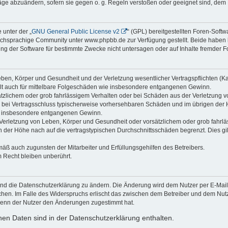
räge abzuändern, sofern sie gegen o. g. Regeln verstoßen oder geeignet sind, dem
 unter der „
GNU General Public License v2
“ (GPL) bereitgestellten Foren-Sof
chsprachige Community unter www.phpbb.de zur Verfügung gestellt. Beide haben ke
g der Software für bestimmte Zwecke nicht untersagen oder auf Inhalte fremder F
ben, Körper und Gesundheit und der Verletzung wesentlicher Vertragspflichten (Kard
gilt auch für mittelbare Folgeschäden wie insbesondere entgangenen Gewinn.
ätzlichem oder grob fahrlässigem Verhalten oder bei Schäden aus der Verletzung 
 die bei Vertragsschluss typischerweise vorhersehbaren Schäden und im übrigen de
wie insbesondere entgangenen Gewinn.
erletzung von Leben, Körper und Gesundheit oder vorsätzlichem oder grob fahrläs
der Höhe nach auf die vertragstypischen Durchschnittsschäden begrenzt. Dies gi
mäß auch zugunsten der Mitarbeiter und Erfüllungsgehilfen des Betreibers.
 Recht bleiben unberührt.
und die Datenschutzerklärung zu ändern. Die Änderung wird dem Nutzer per E-Mail m
chen. Im Falle des Widerspruchs erlischt das zwischen dem Betreiber und dem Nutze
wenn der Nutzer den Änderungen zugestimmt hat.
en Daten sind in der Datenschutzerklärung enthalten.