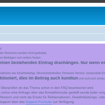
y.
der Ähnliches werden nicht geduldet.
en Beiträgen vom selben Nutzer.
einen bestehenden Eintrag dranhängen. Nur wenn es
ationen wie Smartmetertyp, Stromnetzbetreiber, Firmware-Version, verwendete Ein
ioniert, dies im Beitrag auch kundtun
und nicht sich einfa
st Überprüfen ob das Thema schon in den FAQ beantwortet wird.
 schon eine Anfrage über das Kontakformular gestellt wurde [oder umg
 Nutzern und nicht als Ersatz für Reklamationen, Gewährleistungs- ode
e Support über das
Support-Formular
zur Verfügung.