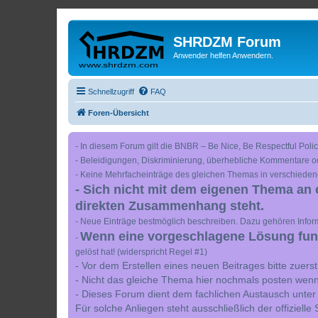
SHRDZM Forum
Anwender helfen Anwendern.
Schnellzugriff
FAQ
Foren-Übersicht
- In diesem Forum gilt die BNBR – Be Nice, Be Respectful Polic
- Beleidigungen, Diskriminierung, überhebliche Kommentare o
- Keine Mehrfacheinträge des gleichen Themas in verschieden
- Sich nicht mit dem eigenen Thema an 
direkten Zusammenhang steht.
- Neue Einträge bestmöglich beschreiben. Dazu gehören Inform
Wenn eine vorgeschlagene Lösung funkt
-
gelöst hat! (widerspricht Regel #1)
- Vor dem Erstellen eines neuen Beitrages bitte zuer
- Nicht das gleiche Thema hier nochmals posten wenn
- Dieses Forum dient dem fachlichen Austausch unter
Für solche Anliegen steht ausschließlich der offiziell