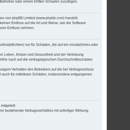
 Betreiber oder einem Dritten Schaden zuzufügen.
tware von phpBB Limited (www.phpbb.com) handelt;
inen Einfluss auf die Art und Weise, wie die Software
oren Einfluss nehmen.
inalpflichten) nur für Schäden, die auf ein vorsätzliches oder
von Leben, Körper und Gesundheit und der Verletzung
r Höhe nach auf die vertragstypischen Durchschnittsschäden
sigem Verhalten des Betreibers auf die bei Vertragsschluss
lt auch für mittelbare Schäden, insbesondere entgangenen
itgeteilt.
r bestehende Vertragsverhältnis mit sofortiger Wirkung.