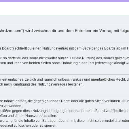
shrdzm.com“) wird zwischen dir und dem Betreiber ein Vertrag mit fo
Board“) schließt du einen Nutzungsvertrag mit dem Betreiber des Boards ab (im F
 so darfst du das Board nicht weiter nutzen. Für die Nutzung des Boards gelten jew
sen und kann von beiden Seiten ohne Einhaltung einer Frist jederzeit gekündigt w
ber ein einfaches, zeitlich und räumlich unbeschränktes und unentgeltliches Recht
auch nach Kündigung des Nutzungsvertrages bestehen.
ine Inhalte enthält, die gegen geltendes Recht oder die guten Sitten verstoßen. Du 
 zu verwenden.
erstößen gegen diese Nutzungsbedingungen oder anderer im Board veröffentlichte
ßen und dir ein Hausverbot erteilen.
ortung für die Inhalte von Beiträgen übernimmt, die er nicht selbst erstellt hat od
jederzeit zu löschen oder zu sperren.