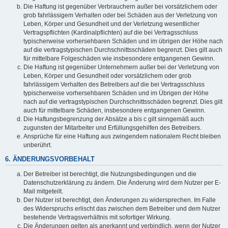
Die Haftung ist gegenüber Verbrauchern außer bei vorsätzlichem oder
grob fahrlässigem Verhalten oder bei Schäden aus der Verletzung von
Leben, Körper und Gesundheit und der Verletzung wesentlicher
Vertragspflichten (Kardinalpflichten) auf die bei Vertragsschluss
typischerweise vorhersehbaren Schäden und im übrigen der Höhe nach
auf die vertragstypischen Durchschnittsschäden begrenzt. Dies gilt auch
für mittelbare Folgeschäden wie insbesondere entgangenen Gewinn.
Die Haftung ist gegenüber Unternehmern außer bei der Verletzung von
Leben, Körper und Gesundheit oder vorsätzlichem oder grob
fahrlässigem Verhalten des Betreibers auf die bei Vertragsschluss
typischerweise vorhersehbaren Schäden und im Übrigen der Höhe
nach auf die vertragstypischen Durchschnittsschäden begrenzt. Dies gilt
auch für mittelbare Schäden, insbesondere entgangenen Gewinn.
Die Haftungsbegrenzung der Absätze a bis c gilt sinngemäß auch
zugunsten der Mitarbeiter und Erfüllungsgehilfen des Betreibers.
Ansprüche für eine Haftung aus zwingendem nationalem Recht bleiben
unberührt.
6. ÄNDERUNGSVORBEHALT
Der Betreiber ist berechtigt, die Nutzungsbedingungen und die
Datenschutzerklärung zu ändern. Die Änderung wird dem Nutzer per E-
Mail mitgeteilt.
Der Nutzer ist berechtigt, den Änderungen zu widersprechen. Im Falle
des Widerspruchs erlischt das zwischen dem Betreiber und dem Nutzer
bestehende Vertragsverhältnis mit sofortiger Wirkung.
Die Änderungen gelten als anerkannt und verbindlich, wenn der Nutzer