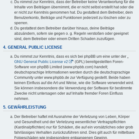
Du nimmst zur Kenntnis, dass der Betreiber keine Verantwortung für die
Inhalte von Beiträgen übernimmt, die er nicht selbst erstellt hat oder die
er nicht zur Kenntnis genommen hat. Du gestattest dem Betreiber, dein
Benutzerkonto, Beiträge und Funktionen jederzeit zu löschen oder zu
sperren.
Du gestattest dem Betreiber darüber hinaus, deine Beiträge
abzuändern, sofern sie gegen o. g. Regeln verstoßen oder geeignet
sind, dem Betreiber oder einem Dritten Schaden zuzufügen.
4. GENERAL PUBLIC LICENSE
Du nimmst zur Kenntnis, dass es sich bei phpBB um eine unter der „
GNU General Public License v2
“ (GPL) bereitgestellten Foren-
Software von phpBB Limited (www.phpbb.com) handelt;
deutschsprachige Informationen werden durch die deutschsprachige
Community unter www.phpbb.de zur Verfügung gestellt. Beide haben
keinen Einfluss auf die Art und Weise, wie die Software verwendet wird.
Sie können insbesondere die Verwendung der Software für bestimmte
Zwecke nicht untersagen oder auf Inhalte fremder Foren Einfluss
nehmen.
5. GEWÄHRLEISTUNG
Der Betreiber haftet mit Ausnahme der Verletzung von Leben, Körper
und Gesundheit und der Verletzung wesentlicher Vertragspflichten
(Kardinalpflichten) nur für Schäden, die auf ein vorsätzliches oder grob
fahrlässiges Verhalten zurückzuführen sind. Dies gilt auch für mittelbare
Folgeschäden wie insbesondere entgangenen Gewinn.