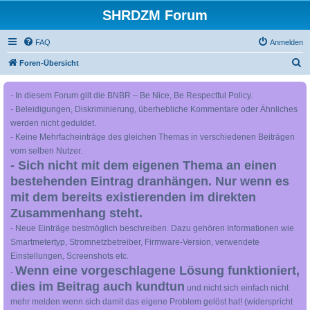
SHRDZM Forum
FAQ
Anmelden
S
Foren-Übersicht
u
- In diesem Forum gilt die BNBR – Be Nice, Be Respectful Policy.
c
- Beleidigungen, Diskriminierung, überhebliche Kommentare oder Ähnliches
h
werden nicht geduldet.
e
- Keine Mehrfacheinträge des gleichen Themas in verschiedenen Beiträgen
vom selben Nutzer.
- Sich nicht mit dem eigenen Thema an einen
bestehenden Eintrag dranhängen. Nur wenn es
mit dem bereits existierenden im direkten
Zusammenhang steht.
- Neue Einträge bestmöglich beschreiben. Dazu gehören Informationen wie
Smartmetertyp, Stromnetzbetreiber, Firmware-Version, verwendete
Einstellungen, Screenshots etc.
Wenn eine vorgeschlagene Lösung funktioniert,
-
dies im Beitrag auch kundtun
und nicht sich einfach nicht
mehr melden wenn sich damit das eigene Problem gelöst hat! (widerspricht