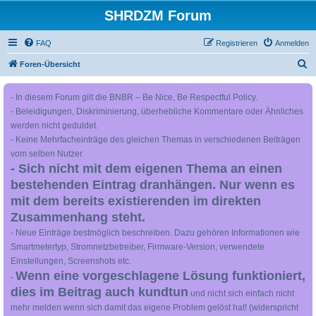
SHRDZM Forum
FAQ
Registrieren
Anmelden
S
Foren-Übersicht
u
- In diesem Forum gilt die BNBR – Be Nice, Be Respectful Policy.
c
- Beleidigungen, Diskriminierung, überhebliche Kommentare oder Ähnliches
h
werden nicht geduldet.
e
- Keine Mehrfacheinträge des gleichen Themas in verschiedenen Beiträgen
vom selben Nutzer.
- Sich nicht mit dem eigenen Thema an einen
bestehenden Eintrag dranhängen. Nur wenn es
mit dem bereits existierenden im direkten
Zusammenhang steht.
- Neue Einträge bestmöglich beschreiben. Dazu gehören Informationen wie
Smartmetertyp, Stromnetzbetreiber, Firmware-Version, verwendete
Einstellungen, Screenshots etc.
Wenn eine vorgeschlagene Lösung funktioniert,
-
dies im Beitrag auch kundtun
und nicht sich einfach nicht
mehr melden wenn sich damit das eigene Problem gelöst hat! (widerspricht