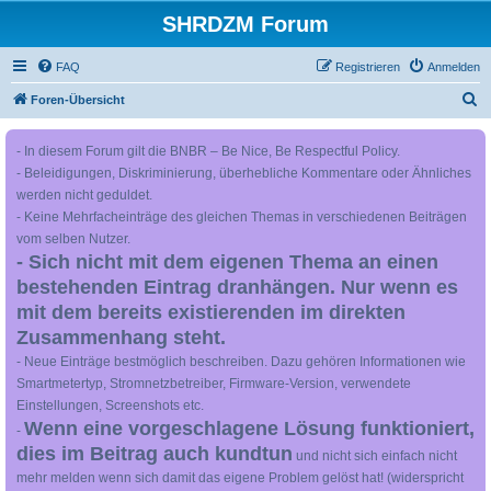
SHRDZM Forum
FAQ
Registrieren
Anmelden
S
Foren-Übersicht
u
- In diesem Forum gilt die BNBR – Be Nice, Be Respectful Policy.
c
- Beleidigungen, Diskriminierung, überhebliche Kommentare oder Ähnliches
h
werden nicht geduldet.
e
- Keine Mehrfacheinträge des gleichen Themas in verschiedenen Beiträgen
vom selben Nutzer.
- Sich nicht mit dem eigenen Thema an einen
bestehenden Eintrag dranhängen. Nur wenn es
mit dem bereits existierenden im direkten
Zusammenhang steht.
- Neue Einträge bestmöglich beschreiben. Dazu gehören Informationen wie
Smartmetertyp, Stromnetzbetreiber, Firmware-Version, verwendete
Einstellungen, Screenshots etc.
Wenn eine vorgeschlagene Lösung funktioniert,
-
dies im Beitrag auch kundtun
und nicht sich einfach nicht
mehr melden wenn sich damit das eigene Problem gelöst hat! (widerspricht