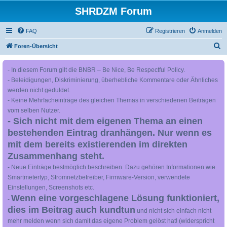
SHRDZM Forum
FAQ
Registrieren
Anmelden
S
Foren-Übersicht
u
- In diesem Forum gilt die BNBR – Be Nice, Be Respectful Policy.
c
- Beleidigungen, Diskriminierung, überhebliche Kommentare oder Ähnliches
h
werden nicht geduldet.
e
- Keine Mehrfacheinträge des gleichen Themas in verschiedenen Beiträgen
vom selben Nutzer.
- Sich nicht mit dem eigenen Thema an einen
bestehenden Eintrag dranhängen. Nur wenn es
mit dem bereits existierenden im direkten
Zusammenhang steht.
- Neue Einträge bestmöglich beschreiben. Dazu gehören Informationen wie
Smartmetertyp, Stromnetzbetreiber, Firmware-Version, verwendete
Einstellungen, Screenshots etc.
Wenn eine vorgeschlagene Lösung funktioniert,
-
dies im Beitrag auch kundtun
und nicht sich einfach nicht
mehr melden wenn sich damit das eigene Problem gelöst hat! (widerspricht