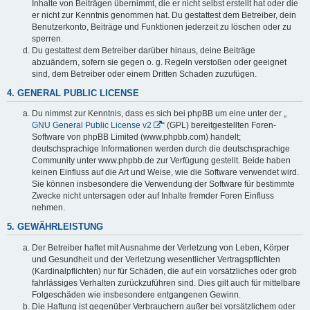
Inhalte von Beiträgen übernimmt, die er nicht selbst erstellt hat oder die
er nicht zur Kenntnis genommen hat. Du gestattest dem Betreiber, dein
Benutzerkonto, Beiträge und Funktionen jederzeit zu löschen oder zu
sperren.
Du gestattest dem Betreiber darüber hinaus, deine Beiträge
abzuändern, sofern sie gegen o. g. Regeln verstoßen oder geeignet
sind, dem Betreiber oder einem Dritten Schaden zuzufügen.
4. GENERAL PUBLIC LICENSE
Du nimmst zur Kenntnis, dass es sich bei phpBB um eine unter der „
GNU General Public License v2
“ (GPL) bereitgestellten Foren-
Software von phpBB Limited (www.phpbb.com) handelt;
deutschsprachige Informationen werden durch die deutschsprachige
Community unter www.phpbb.de zur Verfügung gestellt. Beide haben
keinen Einfluss auf die Art und Weise, wie die Software verwendet wird.
Sie können insbesondere die Verwendung der Software für bestimmte
Zwecke nicht untersagen oder auf Inhalte fremder Foren Einfluss
nehmen.
5. GEWÄHRLEISTUNG
Der Betreiber haftet mit Ausnahme der Verletzung von Leben, Körper
und Gesundheit und der Verletzung wesentlicher Vertragspflichten
(Kardinalpflichten) nur für Schäden, die auf ein vorsätzliches oder grob
fahrlässiges Verhalten zurückzuführen sind. Dies gilt auch für mittelbare
Folgeschäden wie insbesondere entgangenen Gewinn.
Die Haftung ist gegenüber Verbrauchern außer bei vorsätzlichem oder