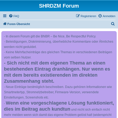
SHRDZM Forum
FAQ
Registrieren
Anmelden
S
Foren-Übersicht
u
- In diesem Forum gilt die BNBR – Be Nice, Be Respectful Policy.
c
- Beleidigungen, Diskriminierung, überhebliche Kommentare oder Ähnliches
h
werden nicht geduldet.
e
- Keine Mehrfacheinträge des gleichen Themas in verschiedenen Beiträgen
vom selben Nutzer.
- Sich nicht mit dem eigenen Thema an einen
bestehenden Eintrag dranhängen. Nur wenn es
mit dem bereits existierenden im direkten
Zusammenhang steht.
- Neue Einträge bestmöglich beschreiben. Dazu gehören Informationen wie
Smartmetertyp, Stromnetzbetreiber, Firmware-Version, verwendete
Einstellungen, Screenshots etc.
Wenn eine vorgeschlagene Lösung funktioniert,
-
dies im Beitrag auch kundtun
und nicht sich einfach nicht
mehr melden wenn sich damit das eigene Problem gelöst hat! (widerspricht