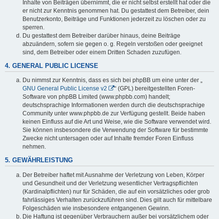
Inhalte von Beiträgen übernimmt, die er nicht selbst erstellt hat oder die
er nicht zur Kenntnis genommen hat. Du gestattest dem Betreiber, dein
Benutzerkonto, Beiträge und Funktionen jederzeit zu löschen oder zu
sperren.
Du gestattest dem Betreiber darüber hinaus, deine Beiträge
abzuändern, sofern sie gegen o. g. Regeln verstoßen oder geeignet
sind, dem Betreiber oder einem Dritten Schaden zuzufügen.
4. GENERAL PUBLIC LICENSE
Du nimmst zur Kenntnis, dass es sich bei phpBB um eine unter der „
GNU General Public License v2
“ (GPL) bereitgestellten Foren-
Software von phpBB Limited (www.phpbb.com) handelt;
deutschsprachige Informationen werden durch die deutschsprachige
Community unter www.phpbb.de zur Verfügung gestellt. Beide haben
keinen Einfluss auf die Art und Weise, wie die Software verwendet wird.
Sie können insbesondere die Verwendung der Software für bestimmte
Zwecke nicht untersagen oder auf Inhalte fremder Foren Einfluss
nehmen.
5. GEWÄHRLEISTUNG
Der Betreiber haftet mit Ausnahme der Verletzung von Leben, Körper
und Gesundheit und der Verletzung wesentlicher Vertragspflichten
(Kardinalpflichten) nur für Schäden, die auf ein vorsätzliches oder grob
fahrlässiges Verhalten zurückzuführen sind. Dies gilt auch für mittelbare
Folgeschäden wie insbesondere entgangenen Gewinn.
Die Haftung ist gegenüber Verbrauchern außer bei vorsätzlichem oder