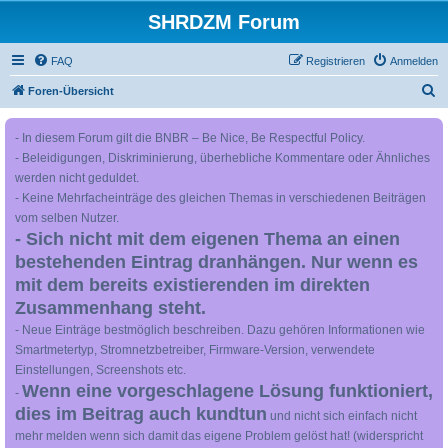
SHRDZM Forum
FAQ
Registrieren
Anmelden
S
Foren-Übersicht
u
- In diesem Forum gilt die BNBR – Be Nice, Be Respectful Policy.
c
- Beleidigungen, Diskriminierung, überhebliche Kommentare oder Ähnliches
h
werden nicht geduldet.
e
- Keine Mehrfacheinträge des gleichen Themas in verschiedenen Beiträgen
vom selben Nutzer.
- Sich nicht mit dem eigenen Thema an einen
bestehenden Eintrag dranhängen. Nur wenn es
mit dem bereits existierenden im direkten
Zusammenhang steht.
- Neue Einträge bestmöglich beschreiben. Dazu gehören Informationen wie
Smartmetertyp, Stromnetzbetreiber, Firmware-Version, verwendete
Einstellungen, Screenshots etc.
Wenn eine vorgeschlagene Lösung funktioniert,
-
dies im Beitrag auch kundtun
und nicht sich einfach nicht
mehr melden wenn sich damit das eigene Problem gelöst hat! (widerspricht