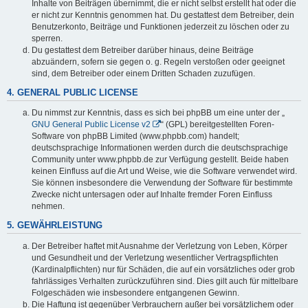
Inhalte von Beiträgen übernimmt, die er nicht selbst erstellt hat oder die
er nicht zur Kenntnis genommen hat. Du gestattest dem Betreiber, dein
Benutzerkonto, Beiträge und Funktionen jederzeit zu löschen oder zu
sperren.
Du gestattest dem Betreiber darüber hinaus, deine Beiträge
abzuändern, sofern sie gegen o. g. Regeln verstoßen oder geeignet
sind, dem Betreiber oder einem Dritten Schaden zuzufügen.
4. GENERAL PUBLIC LICENSE
Du nimmst zur Kenntnis, dass es sich bei phpBB um eine unter der „
GNU General Public License v2
“ (GPL) bereitgestellten Foren-
Software von phpBB Limited (www.phpbb.com) handelt;
deutschsprachige Informationen werden durch die deutschsprachige
Community unter www.phpbb.de zur Verfügung gestellt. Beide haben
keinen Einfluss auf die Art und Weise, wie die Software verwendet wird.
Sie können insbesondere die Verwendung der Software für bestimmte
Zwecke nicht untersagen oder auf Inhalte fremder Foren Einfluss
nehmen.
5. GEWÄHRLEISTUNG
Der Betreiber haftet mit Ausnahme der Verletzung von Leben, Körper
und Gesundheit und der Verletzung wesentlicher Vertragspflichten
(Kardinalpflichten) nur für Schäden, die auf ein vorsätzliches oder grob
fahrlässiges Verhalten zurückzuführen sind. Dies gilt auch für mittelbare
Folgeschäden wie insbesondere entgangenen Gewinn.
Die Haftung ist gegenüber Verbrauchern außer bei vorsätzlichem oder