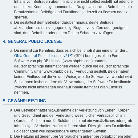
Inhalte von Beiträgen übernimmt, die er nicht selbst erstellt hat oder die
er nicht zur Kenntnis genommen hat. Du gestattest dem Betreiber, dein
Benutzerkonto, Beiträge und Funktionen jederzeit zu löschen oder zu
sperren.
Du gestattest dem Betreiber darüber hinaus, deine Beiträge
abzuändern, sofern sie gegen o. g. Regeln verstoßen oder geeignet
sind, dem Betreiber oder einem Dritten Schaden zuzufügen.
4. GENERAL PUBLIC LICENSE
Du nimmst zur Kenntnis, dass es sich bei phpBB um eine unter der „
GNU General Public License v2
“ (GPL) bereitgestellten Foren-
Software von phpBB Limited (www.phpbb.com) handelt;
deutschsprachige Informationen werden durch die deutschsprachige
Community unter www.phpbb.de zur Verfügung gestellt. Beide haben
keinen Einfluss auf die Art und Weise, wie die Software verwendet wird.
Sie können insbesondere die Verwendung der Software für bestimmte
Zwecke nicht untersagen oder auf Inhalte fremder Foren Einfluss
nehmen.
5. GEWÄHRLEISTUNG
Der Betreiber haftet mit Ausnahme der Verletzung von Leben, Körper
und Gesundheit und der Verletzung wesentlicher Vertragspflichten
(Kardinalpflichten) nur für Schäden, die auf ein vorsätzliches oder grob
fahrlässiges Verhalten zurückzuführen sind. Dies gilt auch für mittelbare
Folgeschäden wie insbesondere entgangenen Gewinn.
Die Haftung ist gegenüber Verbrauchern außer bei vorsätzlichem oder