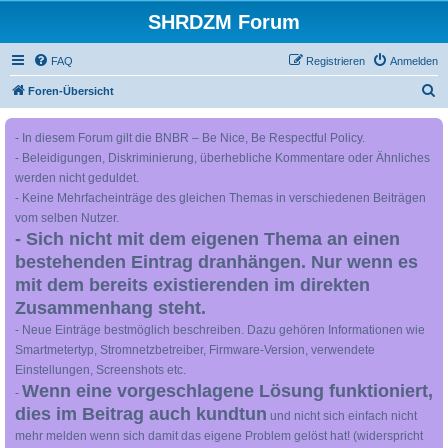
SHRDZM Forum
FAQ
Registrieren
Anmelden
S
Foren-Übersicht
u
- In diesem Forum gilt die BNBR – Be Nice, Be Respectful Policy.
c
- Beleidigungen, Diskriminierung, überhebliche Kommentare oder Ähnliches
h
werden nicht geduldet.
e
- Keine Mehrfacheinträge des gleichen Themas in verschiedenen Beiträgen
vom selben Nutzer.
- Sich nicht mit dem eigenen Thema an einen
bestehenden Eintrag dranhängen. Nur wenn es
mit dem bereits existierenden im direkten
Zusammenhang steht.
- Neue Einträge bestmöglich beschreiben. Dazu gehören Informationen wie
Smartmetertyp, Stromnetzbetreiber, Firmware-Version, verwendete
Einstellungen, Screenshots etc.
Wenn eine vorgeschlagene Lösung funktioniert,
-
dies im Beitrag auch kundtun
und nicht sich einfach nicht
mehr melden wenn sich damit das eigene Problem gelöst hat! (widerspricht