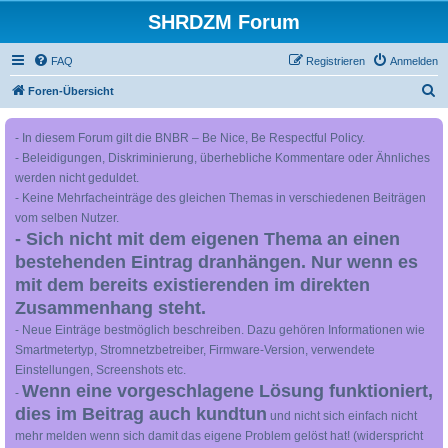
SHRDZM Forum
FAQ
Registrieren
Anmelden
S
Foren-Übersicht
u
- In diesem Forum gilt die BNBR – Be Nice, Be Respectful Policy.
c
- Beleidigungen, Diskriminierung, überhebliche Kommentare oder Ähnliches
h
werden nicht geduldet.
e
- Keine Mehrfacheinträge des gleichen Themas in verschiedenen Beiträgen
vom selben Nutzer.
- Sich nicht mit dem eigenen Thema an einen
bestehenden Eintrag dranhängen. Nur wenn es
mit dem bereits existierenden im direkten
Zusammenhang steht.
- Neue Einträge bestmöglich beschreiben. Dazu gehören Informationen wie
Smartmetertyp, Stromnetzbetreiber, Firmware-Version, verwendete
Einstellungen, Screenshots etc.
Wenn eine vorgeschlagene Lösung funktioniert,
-
dies im Beitrag auch kundtun
und nicht sich einfach nicht
mehr melden wenn sich damit das eigene Problem gelöst hat! (widerspricht