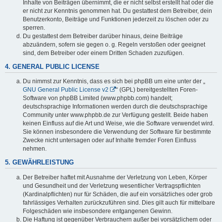
Inhalte von Beiträgen übernimmt, die er nicht selbst erstellt hat oder die
er nicht zur Kenntnis genommen hat. Du gestattest dem Betreiber, dein
Benutzerkonto, Beiträge und Funktionen jederzeit zu löschen oder zu
sperren.
Du gestattest dem Betreiber darüber hinaus, deine Beiträge
abzuändern, sofern sie gegen o. g. Regeln verstoßen oder geeignet
sind, dem Betreiber oder einem Dritten Schaden zuzufügen.
4. GENERAL PUBLIC LICENSE
Du nimmst zur Kenntnis, dass es sich bei phpBB um eine unter der „
GNU General Public License v2
“ (GPL) bereitgestellten Foren-
Software von phpBB Limited (www.phpbb.com) handelt;
deutschsprachige Informationen werden durch die deutschsprachige
Community unter www.phpbb.de zur Verfügung gestellt. Beide haben
keinen Einfluss auf die Art und Weise, wie die Software verwendet wird.
Sie können insbesondere die Verwendung der Software für bestimmte
Zwecke nicht untersagen oder auf Inhalte fremder Foren Einfluss
nehmen.
5. GEWÄHRLEISTUNG
Der Betreiber haftet mit Ausnahme der Verletzung von Leben, Körper
und Gesundheit und der Verletzung wesentlicher Vertragspflichten
(Kardinalpflichten) nur für Schäden, die auf ein vorsätzliches oder grob
fahrlässiges Verhalten zurückzuführen sind. Dies gilt auch für mittelbare
Folgeschäden wie insbesondere entgangenen Gewinn.
Die Haftung ist gegenüber Verbrauchern außer bei vorsätzlichem oder