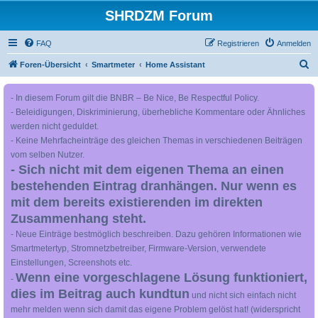
SHRDZM Forum
FAQ
Registrieren
Anmelden
S
Foren-Übersicht
Smartmeter
Home Assistant
u
- In diesem Forum gilt die BNBR – Be Nice, Be Respectful Policy.
c
- Beleidigungen, Diskriminierung, überhebliche Kommentare oder Ähnliches
h
werden nicht geduldet.
e
- Keine Mehrfacheinträge des gleichen Themas in verschiedenen Beiträgen
vom selben Nutzer.
- Sich nicht mit dem eigenen Thema an einen
bestehenden Eintrag dranhängen. Nur wenn es
mit dem bereits existierenden im direkten
Zusammenhang steht.
- Neue Einträge bestmöglich beschreiben. Dazu gehören Informationen wie
Smartmetertyp, Stromnetzbetreiber, Firmware-Version, verwendete
Einstellungen, Screenshots etc.
Wenn eine vorgeschlagene Lösung funktioniert,
-
dies im Beitrag auch kundtun
und nicht sich einfach nicht
mehr melden wenn sich damit das eigene Problem gelöst hat! (widerspricht