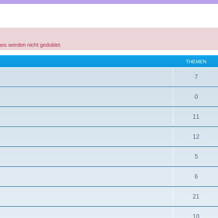
hes werden nicht geduldet.
THEMEN
7
0
11
12
5
6
21
10