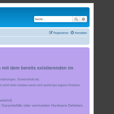
Suche
Erweiterte Suche
Registrieren
Anmelden
 mit dem bereits existierenden im
stellungen, Screenshots etc.
ch nicht mehr melden wenn sich damit das eigene Problem
ekehrt].
r Garantiefälle oder vermuteten Hardware-Defekten.