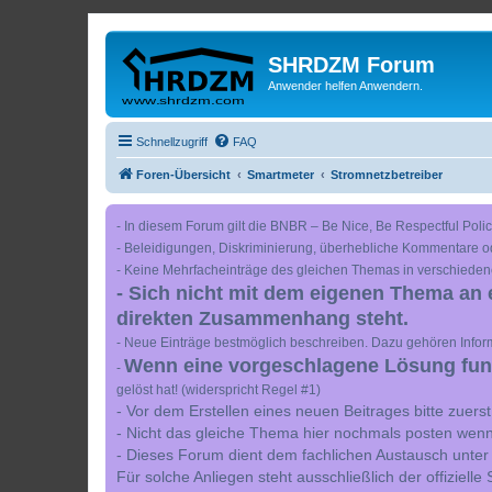
SHRDZM Forum
Anwender helfen Anwendern.
Schnellzugriff
FAQ
Foren-Übersicht
Smartmeter
Stromnetzbetreiber
- In diesem Forum gilt die BNBR – Be Nice, Be Respectful Polic
- Beleidigungen, Diskriminierung, überhebliche Kommentare o
- Keine Mehrfacheinträge des gleichen Themas in verschieden
- Sich nicht mit dem eigenen Thema an 
direkten Zusammenhang steht.
- Neue Einträge bestmöglich beschreiben. Dazu gehören Inform
Wenn eine vorgeschlagene Lösung funkt
-
gelöst hat! (widerspricht Regel #1)
- Vor dem Erstellen eines neuen Beitrages bitte zuer
- Nicht das gleiche Thema hier nochmals posten wenn
- Dieses Forum dient dem fachlichen Austausch unter
Für solche Anliegen steht ausschließlich der offiziell