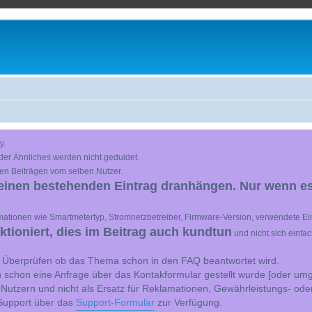
y.
der Ähnliches werden nicht geduldet.
en Beiträgen vom selben Nutzer.
einen bestehenden Eintrag dranhängen. Nur wenn es
ationen wie Smartmetertyp, Stromnetzbetreiber, Firmware-Version, verwendete Ein
ioniert, dies im Beitrag auch kundtun
und nicht sich einfa
st Überprüfen ob das Thema schon in den FAQ beantwortet wird.
 schon eine Anfrage über das Kontakformular gestellt wurde [oder umg
 Nutzern und nicht als Ersatz für Reklamationen, Gewährleistungs- ode
e Support über das
Support-Formular
zur Verfügung.