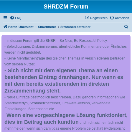
SHRDZM Forum
FAQ
Registrieren
Anmelden
S
Foren-Übersicht
Smartmeter
Stromnetzbetreiber
u
- In diesem Forum gilt die BNBR – Be Nice, Be Respectful Policy.
c
- Beleidigungen, Diskriminierung, überhebliche Kommentare oder Ähnliches
h
werden nicht geduldet.
e
- Keine Mehrfacheinträge des gleichen Themas in verschiedenen Beiträgen
vom selben Nutzer.
- Sich nicht mit dem eigenen Thema an einen
bestehenden Eintrag dranhängen. Nur wenn es
mit dem bereits existierenden im direkten
Zusammenhang steht.
- Neue Einträge bestmöglich beschreiben. Dazu gehören Informationen wie
Smartmetertyp, Stromnetzbetreiber, Firmware-Version, verwendete
Einstellungen, Screenshots etc.
Wenn eine vorgeschlagene Lösung funktioniert,
-
dies im Beitrag auch kundtun
und nicht sich einfach nicht
mehr melden wenn sich damit das eigene Problem gelöst hat! (widerspricht