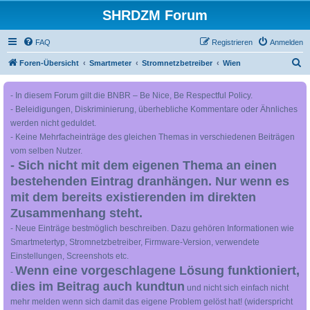
SHRDZM Forum
FAQ
Registrieren
Anmelden
S
Foren-Übersicht
Smartmeter
Stromnetzbetreiber
Wien
u
- In diesem Forum gilt die BNBR – Be Nice, Be Respectful Policy.
c
- Beleidigungen, Diskriminierung, überhebliche Kommentare oder Ähnliches
h
werden nicht geduldet.
e
- Keine Mehrfacheinträge des gleichen Themas in verschiedenen Beiträgen
vom selben Nutzer.
- Sich nicht mit dem eigenen Thema an einen
bestehenden Eintrag dranhängen. Nur wenn es
mit dem bereits existierenden im direkten
Zusammenhang steht.
- Neue Einträge bestmöglich beschreiben. Dazu gehören Informationen wie
Smartmetertyp, Stromnetzbetreiber, Firmware-Version, verwendete
Einstellungen, Screenshots etc.
Wenn eine vorgeschlagene Lösung funktioniert,
-
dies im Beitrag auch kundtun
und nicht sich einfach nicht
mehr melden wenn sich damit das eigene Problem gelöst hat! (widerspricht