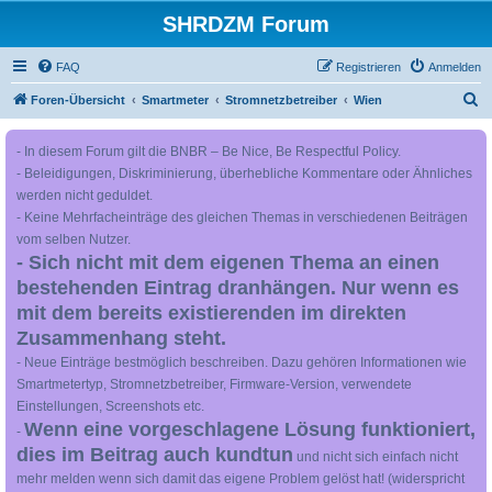
SHRDZM Forum
FAQ
Registrieren
Anmelden
S
Foren-Übersicht
Smartmeter
Stromnetzbetreiber
Wien
u
- In diesem Forum gilt die BNBR – Be Nice, Be Respectful Policy.
c
- Beleidigungen, Diskriminierung, überhebliche Kommentare oder Ähnliches
h
werden nicht geduldet.
e
- Keine Mehrfacheinträge des gleichen Themas in verschiedenen Beiträgen
vom selben Nutzer.
- Sich nicht mit dem eigenen Thema an einen
bestehenden Eintrag dranhängen. Nur wenn es
mit dem bereits existierenden im direkten
Zusammenhang steht.
- Neue Einträge bestmöglich beschreiben. Dazu gehören Informationen wie
Smartmetertyp, Stromnetzbetreiber, Firmware-Version, verwendete
Einstellungen, Screenshots etc.
Wenn eine vorgeschlagene Lösung funktioniert,
-
dies im Beitrag auch kundtun
und nicht sich einfach nicht
mehr melden wenn sich damit das eigene Problem gelöst hat! (widerspricht