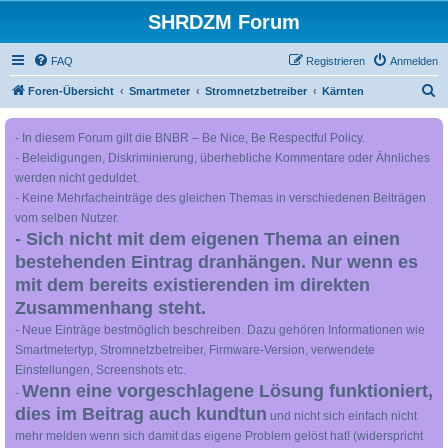
SHRDZM Forum
FAQ
Registrieren
Anmelden
S
Foren-Übersicht
Smartmeter
Stromnetzbetreiber
Kärnten
u
- In diesem Forum gilt die BNBR – Be Nice, Be Respectful Policy.
c
- Beleidigungen, Diskriminierung, überhebliche Kommentare oder Ähnliches
h
werden nicht geduldet.
e
- Keine Mehrfacheinträge des gleichen Themas in verschiedenen Beiträgen
vom selben Nutzer.
- Sich nicht mit dem eigenen Thema an einen
bestehenden Eintrag dranhängen. Nur wenn es
mit dem bereits existierenden im direkten
Zusammenhang steht.
- Neue Einträge bestmöglich beschreiben. Dazu gehören Informationen wie
Smartmetertyp, Stromnetzbetreiber, Firmware-Version, verwendete
Einstellungen, Screenshots etc.
Wenn eine vorgeschlagene Lösung funktioniert,
-
dies im Beitrag auch kundtun
und nicht sich einfach nicht
mehr melden wenn sich damit das eigene Problem gelöst hat! (widerspricht