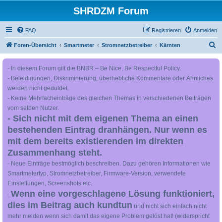
SHRDZM Forum
FAQ
Registrieren
Anmelden
S
Foren-Übersicht
Smartmeter
Stromnetzbetreiber
Kärnten
u
- In diesem Forum gilt die BNBR – Be Nice, Be Respectful Policy.
c
- Beleidigungen, Diskriminierung, überhebliche Kommentare oder Ähnliches
h
werden nicht geduldet.
e
- Keine Mehrfacheinträge des gleichen Themas in verschiedenen Beiträgen
vom selben Nutzer.
- Sich nicht mit dem eigenen Thema an einen
bestehenden Eintrag dranhängen. Nur wenn es
mit dem bereits existierenden im direkten
Zusammenhang steht.
- Neue Einträge bestmöglich beschreiben. Dazu gehören Informationen wie
Smartmetertyp, Stromnetzbetreiber, Firmware-Version, verwendete
Einstellungen, Screenshots etc.
Wenn eine vorgeschlagene Lösung funktioniert,
-
dies im Beitrag auch kundtun
und nicht sich einfach nicht
mehr melden wenn sich damit das eigene Problem gelöst hat! (widerspricht