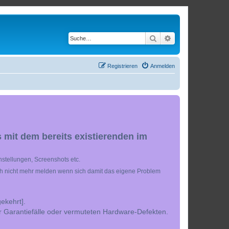
Suche
Erweiterte Suche
Registrieren
Anmelden
 mit dem bereits existierenden im
stellungen, Screenshots etc.
ch nicht mehr melden wenn sich damit das eigene Problem
ekehrt].
r Garantiefälle oder vermuteten Hardware-Defekten.