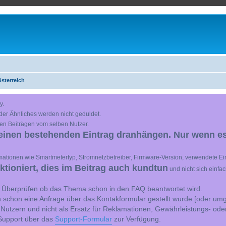
sterreich
y.
der Ähnliches werden nicht geduldet.
en Beiträgen vom selben Nutzer.
einen bestehenden Eintrag dranhängen. Nur wenn es
ationen wie Smartmetertyp, Stromnetzbetreiber, Firmware-Version, verwendete Ein
ioniert, dies im Beitrag auch kundtun
und nicht sich einfa
st Überprüfen ob das Thema schon in den FAQ beantwortet wird.
 schon eine Anfrage über das Kontakformular gestellt wurde [oder umg
 Nutzern und nicht als Ersatz für Reklamationen, Gewährleistungs- ode
e Support über das
Support-Formular
zur Verfügung.