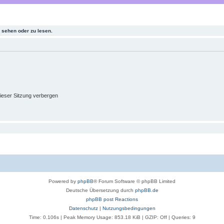
sehen oder zu lesen.
ieser Sitzung verbergen
Powered by
phpBB
® Forum Software © phpBB Limited
Deutsche Übersetzung durch
phpBB.de
phpBB post Reactions
Datenschutz
|
Nutzungsbedingungen
Time: 0.106s
| Peak Memory Usage: 853.18 KiB | GZIP: Off |
Queries: 9