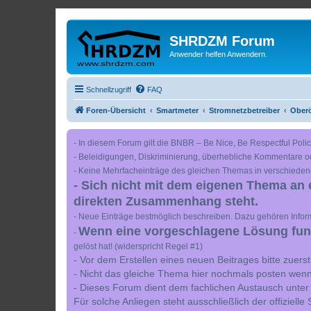
SHRDZM Forum
Anwender helfen Anwendern.
Schnellzugriff
FAQ
Foren-Übersicht
Smartmeter
Stromnetzbetreiber
Oberö
- In diesem Forum gilt die BNBR – Be Nice, Be Respectful Polic
- Beleidigungen, Diskriminierung, überhebliche Kommentare o
- Keine Mehrfacheinträge des gleichen Themas in verschieden
- Sich nicht mit dem eigenen Thema an 
direkten Zusammenhang steht.
- Neue Einträge bestmöglich beschreiben. Dazu gehören Inform
Wenn eine vorgeschlagene Lösung funkt
-
gelöst hat! (widerspricht Regel #1)
- Vor dem Erstellen eines neuen Beitrages bitte zuer
- Nicht das gleiche Thema hier nochmals posten wenn
- Dieses Forum dient dem fachlichen Austausch unter
Für solche Anliegen steht ausschließlich der offiziell