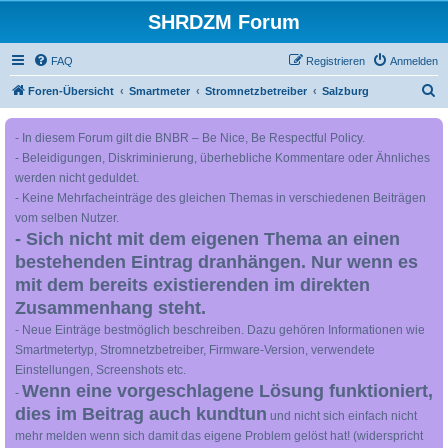
SHRDZM Forum
FAQ
Registrieren
Anmelden
S
Foren-Übersicht
Smartmeter
Stromnetzbetreiber
Salzburg
u
- In diesem Forum gilt die BNBR – Be Nice, Be Respectful Policy.
c
- Beleidigungen, Diskriminierung, überhebliche Kommentare oder Ähnliches
h
werden nicht geduldet.
e
- Keine Mehrfacheinträge des gleichen Themas in verschiedenen Beiträgen
vom selben Nutzer.
- Sich nicht mit dem eigenen Thema an einen
bestehenden Eintrag dranhängen. Nur wenn es
mit dem bereits existierenden im direkten
Zusammenhang steht.
- Neue Einträge bestmöglich beschreiben. Dazu gehören Informationen wie
Smartmetertyp, Stromnetzbetreiber, Firmware-Version, verwendete
Einstellungen, Screenshots etc.
Wenn eine vorgeschlagene Lösung funktioniert,
-
dies im Beitrag auch kundtun
und nicht sich einfach nicht
mehr melden wenn sich damit das eigene Problem gelöst hat! (widerspricht