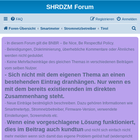
SHRDZM Forum
FAQ
Registrieren
Anmelden
S
Foren-Übersicht
Smartmeter
Stromnetzbetreiber
Tirol
u
- In diesem Forum gilt die BNBR – Be Nice, Be Respectful Policy.
c
- Beleidigungen, Diskriminierung, überhebliche Kommentare oder Ähnliches
h
werden nicht geduldet.
e
- Keine Mehrfacheinträge des gleichen Themas in verschiedenen Beiträgen
vom selben Nutzer.
- Sich nicht mit dem eigenen Thema an einen
bestehenden Eintrag dranhängen. Nur wenn es
mit dem bereits existierenden im direkten
Zusammenhang steht.
- Neue Einträge bestmöglich beschreiben. Dazu gehören Informationen wie
Smartmetertyp, Stromnetzbetreiber, Firmware-Version, verwendete
Einstellungen, Screenshots etc.
Wenn eine vorgeschlagene Lösung funktioniert,
-
dies im Beitrag auch kundtun
und nicht sich einfach nicht
mehr melden wenn sich damit das eigene Problem gelöst hat! (widerspricht