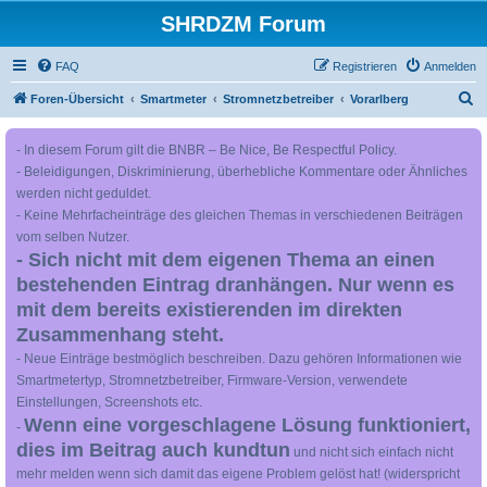
SHRDZM Forum
FAQ
Registrieren
Anmelden
S
Foren-Übersicht
Smartmeter
Stromnetzbetreiber
Vorarlberg
u
- In diesem Forum gilt die BNBR – Be Nice, Be Respectful Policy.
c
- Beleidigungen, Diskriminierung, überhebliche Kommentare oder Ähnliches
h
werden nicht geduldet.
e
- Keine Mehrfacheinträge des gleichen Themas in verschiedenen Beiträgen
vom selben Nutzer.
- Sich nicht mit dem eigenen Thema an einen
bestehenden Eintrag dranhängen. Nur wenn es
mit dem bereits existierenden im direkten
Zusammenhang steht.
- Neue Einträge bestmöglich beschreiben. Dazu gehören Informationen wie
Smartmetertyp, Stromnetzbetreiber, Firmware-Version, verwendete
Einstellungen, Screenshots etc.
Wenn eine vorgeschlagene Lösung funktioniert,
-
dies im Beitrag auch kundtun
und nicht sich einfach nicht
mehr melden wenn sich damit das eigene Problem gelöst hat! (widerspricht